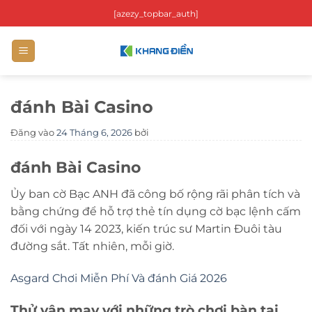
Bỏ
[azezy_topbar_auth]
qua
nội
dung
đánh Bài Casino
Đăng vào
24 Tháng 6, 2026
bởi
đánh Bài Casino
Ủy ban cờ Bạc ANH đã công bố rộng rãi phân tích và
bằng chứng để hỗ trợ thẻ tín dụng cờ bạc lệnh cấm
đối với ngày 14 2023, kiến trúc sư Martin Đuôi tàu
đường sắt. Tất nhiên, mỗi giờ.
Asgard Chơi Miễn Phí Và đánh Giá 2026
Thử vận may với những trò chơi bàn tại