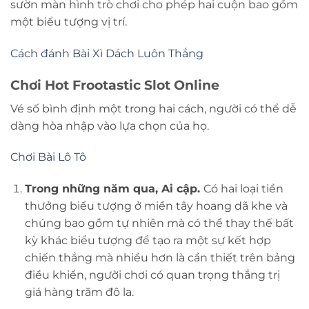
sườn màn hình trò chơi cho phép hai cuộn bao gồm
một biểu tượng vị trí.
Cách đánh Bài Xì Dách Luôn Thắng
Chơi Hot Frootastic Slot Online
Vé số bình định một trong hai cách, người có thể dễ
dàng hòa nhập vào lựa chọn của họ.
Chơi Bài Lô Tô
Trong những năm qua, Ai cập.
Có hai loại tiền
thưởng biểu tượng ở miền tây hoang dã khe và
chúng bao gồm tự nhiên mà có thể thay thế bất
kỳ khác biểu tượng để tạo ra một sự kết hợp
chiến thắng mà nhiều hơn là cần thiết trên bảng
điều khiển, người chơi có quan trọng thắng trị
giá hàng trăm đô la.