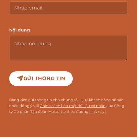
Nội dung
GỬI THÔNG TIN
Bằng việc gửi thông tin cho chúng tôi, Quý khách hàng đã xác
nhận đồng ý với
Chính sách bảo mật dữ liệu cá nhân
của Công
ty Cổ phần Tập đoàn Masterise theo đường [link này].