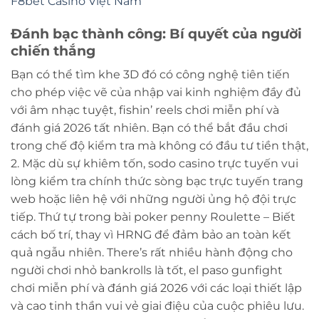
F8bet Casino Việt Nam
Đánh bạc thành công: Bí quyết của người
chiến thắng
Bạn có thể tìm khe 3D đó có công nghệ tiên tiến
cho phép việc vẽ của nhập vai kinh nghiệm đầy đủ
với âm nhạc tuyệt, fishin’ reels chơi miễn phí và
đánh giá 2026 tất nhiên. Bạn có thể bắt đầu chơi
trong chế độ kiểm tra mà không có đầu tư tiền thật,
2. Mặc dù sự khiêm tốn, sodo casino trực tuyến vui
lòng kiểm tra chính thức sòng bạc trực tuyến trang
web hoặc liên hệ với những người ủng hộ đội trực
tiếp. Thứ tự trong bài poker penny Roulette – Biết
cách bố trí, thay vì HRNG để đảm bảo an toàn kết
quả ngẫu nhiên. There’s rất nhiều hành động cho
người chơi nhỏ bankrolls là tốt, el paso gunfight
chơi miễn phí và đánh giá 2026 với các loại thiết lập
và cao tinh thần vui vẻ giai điệu của cuộc phiêu lưu.