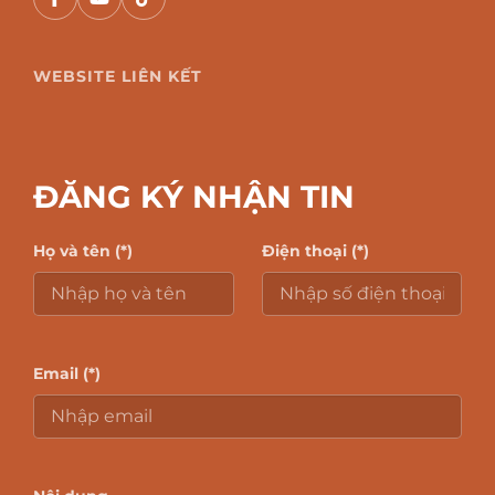
WEBSITE LIÊN KẾT
ĐĂNG KÝ NHẬN TIN
Họ và tên (*)
Điện thoại (*)
Email (*)