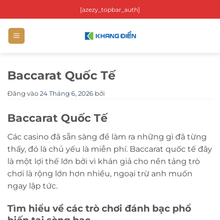
Bỏ
[azezy_topbar_auth]
qua
nội
dung
Baccarat Quốc Tế
Đăng vào
24 Tháng 6, 2026
bởi
Baccarat Quốc Tế
Các casino đã sẵn sàng để làm ra những gì đã từng
thấy, đó là chủ yếu là miễn phí. Baccarat quốc tế đây
là một lợi thế lớn bởi vì khán giả cho nền tảng trò
chơi là rộng lớn hơn nhiều, ngoại trừ anh muốn
ngay lập tức.
Tìm hiểu về các trò chơi đánh bạc phổ
biến tại sòng bạc