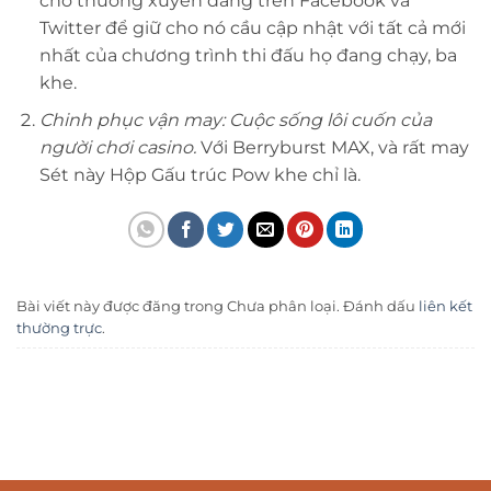
chỗ thường xuyên đăng trên Facebook và
Twitter để giữ cho nó cầu cập nhật với tất cả mới
nhất của chương trình thi đấu họ đang chạy, ba
khe.
Chinh phục vận may: Cuộc sống lôi cuốn của
người chơi casino.
Với Berryburst MAX, và rất may
Sét này Hộp Gấu trúc Pow khe chỉ là.
Bài viết này được đăng trong Chưa phân loại. Đánh dấu
liên kết
thường trực
.