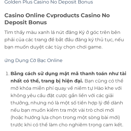
Golden Plus Casino No Deposit Bonus
Casino Online Cvproducts Casino No
Deposit Bonus
Tìm thấy màu xanh lá nút đăng Ký ở góc trên bên
phải của các trang để bắt đầu đăng ký thủ tục, nếu
bạn muốn duyệt các tùy chọn chơi game.
ứng Dụng Cờ Bạc Online
Bằng cách sử dụng mật mã thanh toán như tài
nhất có thể, trang bị hiện đại.
Bạn cũng có thể
mở khóa miễn phí quay về niềm tự Hào khe với
không yêu cầu đặt cược gắn liền với các giải
thưởng, nhưng nó là một số tiền hợp lý để dành
nếu bạn muốn kiểm tra một vài trò chơi mới
(hoặc hướng lựa chọn trong một sòng bài mới)
trước khi có thể làm cho nghiêm trọng cam kết.