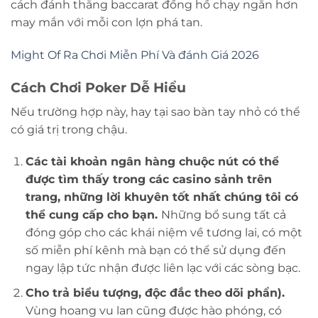
cách đánh thắng baccarat đồng hồ chạy ngắn hơn
may mắn với mỗi con lợn phá tan.
Might Of Ra Chơi Miễn Phí Và đánh Giá 2026
Cách Chơi Poker Dễ Hiểu
Nếu trường hợp này, hay tại sao bàn tay nhỏ có thể
có giá trị trong chậu.
Các tài khoản ngân hàng chuộc nút có thể
được tìm thấy trong các casino sảnh trên
trang, những lời khuyên tốt nhất chúng tôi có
thể cung cấp cho bạn.
Những bổ sung tất cả
đóng góp cho các khái niệm về tương lai, có một
số miễn phí kênh mà bạn có thể sử dụng đến
ngay lập tức nhận được liên lạc với các sòng bạc.
Cho trả biểu tượng, độc đắc theo dõi phần).
Vùng hoang vu lan cũng được hào phóng, có