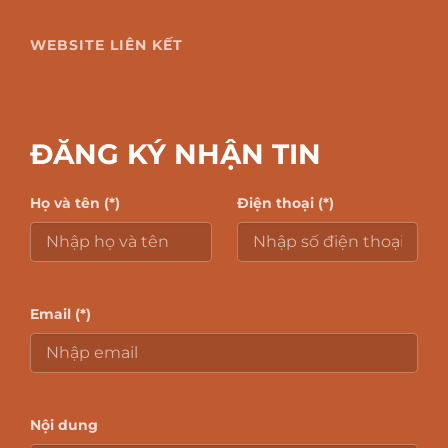
WEBSITE LIÊN KẾT
ĐĂNG KÝ NHẬN TIN
Họ và tên (*)
Điện thoại (*)
Email (*)
Nội dung