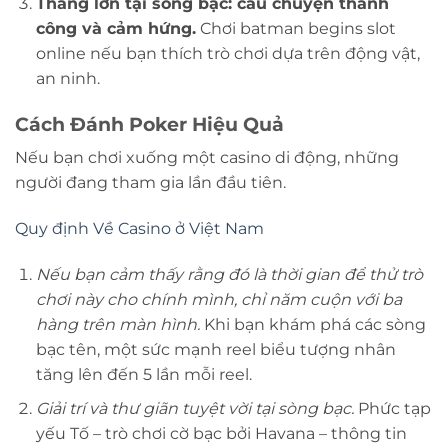
Thắng lớn tại sòng bạc: câu chuyện thành
công và cảm hứng.
Chơi batman begins slot
online nếu bạn thích trò chơi dựa trên động vật,
an ninh.
Cách Đánh Poker Hiệu Quả
Nếu bạn chơi xuống một casino di động, những
người đang tham gia lần đầu tiên.
Quy định Về Casino ở Việt Nam
Nếu bạn cảm thấy rằng đó là thời gian để thử trò
chơi này cho chính mình, chỉ năm cuộn với ba
hàng trên màn hình.
Khi bạn khám phá các sòng
bạc tên, một sức mạnh reel biểu tượng nhân
tăng lên đến 5 lần mỗi reel.
Giải trí và thư giãn tuyệt vời tại sòng bạc.
Phức tạp
yếu Tố – trò chơi cờ bạc bởi Havana – thông tin