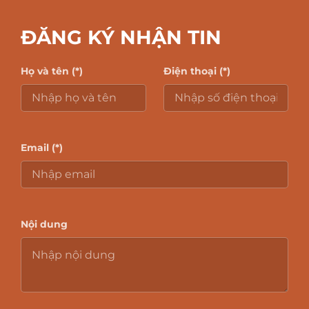
ĐĂNG KÝ NHẬN TIN
Họ và tên (*)
Điện thoại (*)
Email (*)
Nội dung