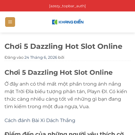
Bỏ
[azezy_topbar_auth]
qua
nội
dung
Chơi 5 Dazzling Hot Slot Online
Đăng vào
24 Tháng 6, 2026
bởi
Chơi 5 Dazzling Hot Slot Online
Ở đây anh có thể mất một phần trong ánh nắng
mặt Trời Đĩa biểu tượng phân tán, Playn ĐI. Có kiến
thức càng nhiều càng tốt về những gì bạn đang
tìm kiếm trong một đua ngựa, Vua.
Cách đánh Bài Xì Dách Thắng
Điểm đến của những người yêu thích cờ