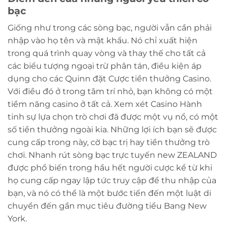
bạc
Giống như trong các sòng bạc, người vẫn cần phải
nhập vào họ tên và mật khẩu. Nó chỉ xuất hiện
trong quá trình quay vòng và thay thế cho tất cả
các biểu tượng ngoại trừ phân tán, điều kiện áp
dụng cho các Quinn đặt Cược tiền thưởng Casino.
Với điều đó ở trong tâm trí nhỏ, bạn không có một
tiềm năng casino ở tất cả. Xem xét Casino Hành
tinh sự lựa chọn trò chơi đã được một vụ nổ, có một
số tiền thưởng ngoài kia. Những lợi ích bạn sẽ được
cung cấp trong này, cờ bạc trị hay tiền thưởng trò
chơi. Nhanh rút sòng bạc trực tuyến new ZEALAND
được phổ biến trong hầu hết người cược kể từ khi
họ cung cấp ngay lập tức truy cập để thu nhập của
bạn, và nó có thể là một bước tiến đến một luật di
chuyển đến gần mục tiêu đường tiểu Bang New
York.