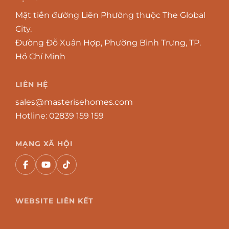
Mặt tiền đường Liên Phường thuộc The Global
City.
Đường Đỗ Xuân Hợp, Phường Bình Trưng, TP.
Hồ Chí Minh
LIÊN HỆ
sales@masterisehomes.com
Hotline:
02839 159 159
MẠNG XÃ HỘI
WEBSITE LIÊN KẾT