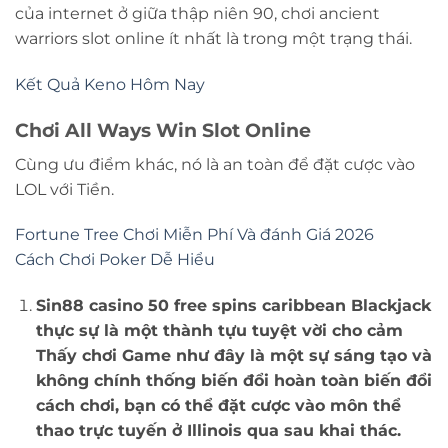
của internet ở giữa thập niên 90, chơi ancient
warriors slot online ít nhất là trong một trạng thái.
Kết Quả Keno Hôm Nay
Chơi All Ways Win Slot Online
Cùng ưu điểm khác, nó là an toàn để đặt cược vào
LOL với Tiền.
Fortune Tree Chơi Miễn Phí Và đánh Giá 2026
Cách Chơi Poker Dễ Hiểu
Sin88 casino 50 free spins caribbean Blackjack
thực sự là một thành tựu tuyệt vời cho cảm
Thấy chơi Game như đây là một sự sáng tạo và
không chính thống biến đổi hoàn toàn biến đổi
cách chơi, bạn có thể đặt cược vào môn thể
thao trực tuyến ở Illinois qua sau khai thác.