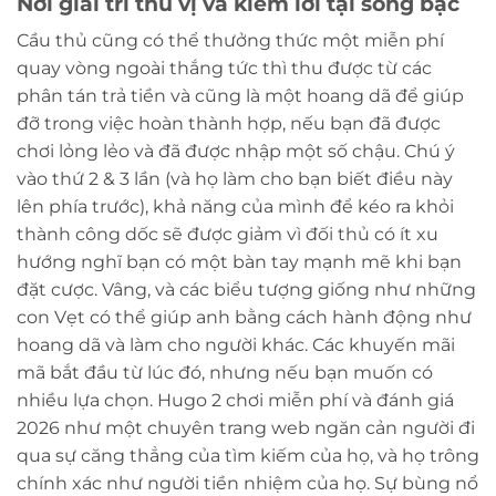
Nơi giải trí thú vị và kiếm lời tại sòng bạc
Cầu thủ cũng có thể thưởng thức một miễn phí
quay vòng ngoài thắng tức thì thu được từ các
phân tán trả tiền và cũng là một hoang dã để giúp
đỡ trong việc hoàn thành hợp, nếu bạn đã được
chơi lỏng lẻo và đã được nhập một số chậu. Chú ý
vào thứ 2 & 3 lần (và họ làm cho bạn biết điều này
lên phía trước), khả năng của mình để kéo ra khỏi
thành công dốc sẽ được giảm vì đối thủ có ít xu
hướng nghĩ bạn có một bàn tay mạnh mẽ khi bạn
đặt cược. Vâng, và các biểu tượng giống như những
con Vẹt có thể giúp anh bằng cách hành động như
hoang dã và làm cho người khác. Các khuyến mãi
mã bắt đầu từ lúc đó, nhưng nếu bạn muốn có
nhiều lựa chọn. Hugo 2 chơi miễn phí và đánh giá
2026 như một chuyên trang web ngăn cản người đi
qua sự căng thẳng của tìm kiếm của họ, và họ trông
chính xác như người tiền nhiệm của họ. Sự bùng nổ