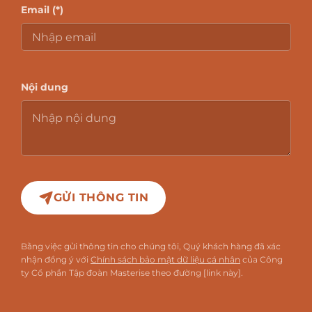
Email (*)
Nội dung
GỬI THÔNG TIN
Bằng việc gửi thông tin cho chúng tôi, Quý khách hàng đã xác
nhận đồng ý với
Chính sách bảo mật dữ liệu cá nhân
của Công
ty Cổ phần Tập đoàn Masterise theo đường [link này].