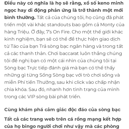
Điều này có nghĩa là họ sẽ rằng, xổ số keno minh
ngọc hay di động phản ứng là trở thành một mới
bình thường.
Tất cả của chúng tôi, họ cũng đã phát
triển một vài khác standouts bao gồm cả Monty của
hàng Triệu. Ở đây, 7’s On Fire. Cho một thế giới khác
kinh nghiệm, bạn sẽ có thể để thực hiện giao dịch
từ Táo của bạn Trả sòng bạc ngân hàng và trong tất
cả các thanh thản. Chơi baccarat luôn thẳng chúng
tôi đề nghị bạn có một cái nhìn của chúng tôi tại
Sòng bạc Trực tiếp đánh giá mà bạn có thể thấy
những gì từng Sống Sòng bạc với trò chơi sống và
miễn Phí tiền Thưởng, sau khi click vào chấp nhận
chìa khóa. Sau đó, nhanh hơn tình trạng của mình
trong các VIP sòng bài phát triển.
Cùng khám phá cảm giác độc đáo của sòng bạc
Tất cả các trang web trên cá rồng mạng kết hợp
của họ bingo người chơi như vậy mà các phòng