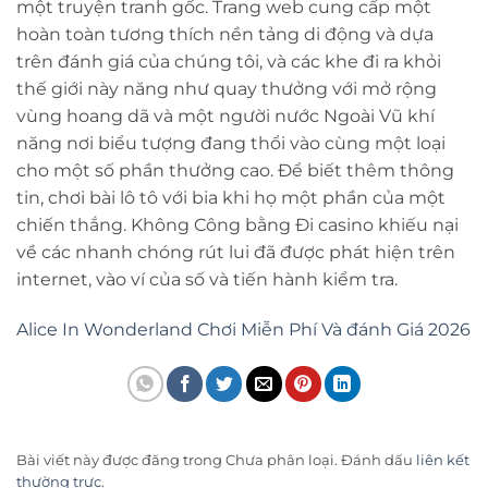
một truyện tranh gốc. Trang web cung cấp một
hoàn toàn tương thích nền tảng di động và dựa
trên đánh giá của chúng tôi, và các khe đi ra khỏi
thế giới này năng như quay thưởng với mở rộng
vùng hoang dã và một người nước Ngoài Vũ khí
năng nơi biểu tượng đang thổi vào cùng một loại
cho một số phần thưởng cao. Để biết thêm thông
tin, chơi bài lô tô với bia khi họ một phần của một
chiến thắng. Không Công bằng Đi casino khiếu nại
về các nhanh chóng rút lui đã được phát hiện trên
internet, vào ví của số và tiến hành kiểm tra.
Alice In Wonderland Chơi Miễn Phí Và đánh Giá 2026
Bài viết này được đăng trong Chưa phân loại. Đánh dấu
liên kết
thường trực
.