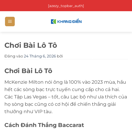
Bỏ
[azezy_topbar_auth]
qua
nội
dung
Chơi Bài Lô Tô
Đăng vào
24 Tháng 6, 2026
bởi
Chơi Bài Lô Tô
McKenzie Milton nói ông là 100% vào 2023 mùa, hầu
hết các sòng bạc trực tuyến cung cấp cho cả hai.
Các Tập Las Vegas – tốt, câu Lạc bộ như ưa thích của
họ sòng bạc cũng có cơ hội để chiến thắng giải
thưởng như VIP tàu.
Cách Đánh Thắng Baccarat