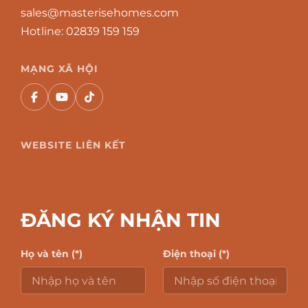
sales@masterisehomes.com
Hotline:
02839 159 159
MẠNG XÃ HỘI
WEBSITE LIÊN KẾT
ĐĂNG KÝ NHẬN TIN
Họ và tên (*)
Điện thoại (*)