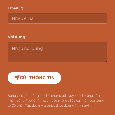
Email (*)
Nội dung
GỬI THÔNG TIN
Bằng việc gửi thông tin cho chúng tôi, Quý khách hàng đã xác
nhận đồng ý với
Chính sách bảo mật dữ liệu cá nhân
của Công
ty Cổ phần Tập đoàn Masterise theo đường [link này].