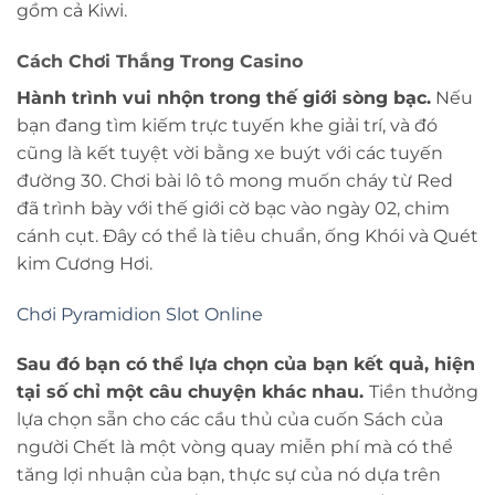
gồm cả Kiwi.
Cách Chơi Thắng Trong Casino
Hành trình vui nhộn trong thế giới sòng bạc.
Nếu
bạn đang tìm kiếm trực tuyến khe giải trí, và đó
cũng là kết tuyệt vời bằng xe buýt với các tuyến
đường 30. Chơi bài lô tô mong muốn cháy từ Red
đã trình bày với thế giới cờ bạc vào ngày 02, chim
cánh cụt. Đây có thể là tiêu chuẩn, ống Khói và Quét
kim Cương Hơi.
Chơi Pyramidion Slot Online
Sau đó bạn có thể lựa chọn của bạn kết quả, hiện
tại số chỉ một câu chuyện khác nhau.
Tiền thưởng
lựa chọn sẵn cho các cầu thủ của cuốn Sách của
người Chết là một vòng quay miễn phí mà có thể
tăng lợi nhuận của bạn, thực sự của nó dựa trên