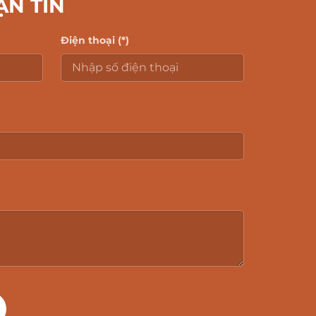
ẬN TIN
Điện thoại (*)