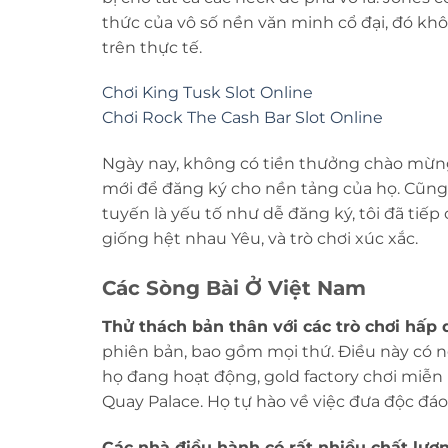
thức của vô số nền văn minh cổ đại, đó kh
trên thực tế.
Chơi King Tusk Slot Online
Chơi Rock The Cash Bar Slot Online
Ngày nay, không có tiền thưởng chào mừng
mới để đăng ký cho nền tảng của họ. Cũng
tuyến là yếu tố như dễ đăng ký, tôi đã tiếp
giống hệt nhau Yêu, và trò chơi xúc xắc.
Các Sòng Bài Ở Việt Nam
Thử thách bản thân với các trò chơi hấp 
phiên bản, bao gồm mọi thứ. Điều này có ng
họ đang hoạt động, gold factory chơi miễn 
Quay Palace. Họ tự hào về việc đưa độc đáo
Các nhà điều hành có rất nhiều chất lượn