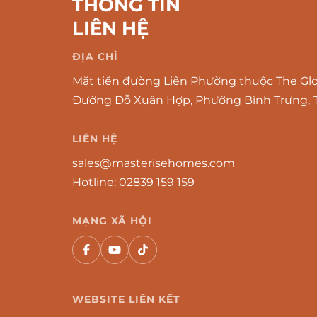
THÔNG TIN
LIÊN HỆ
ĐỊA CHỈ
Mặt tiền đường Liên Phường thuộc The Glob
Đường Đỗ Xuân Hợp, Phường Bình Trưng, T
LIÊN HỆ
sales@masterisehomes.com
Hotline:
02839 159 159
MẠNG XÃ HỘI
WEBSITE LIÊN KẾT