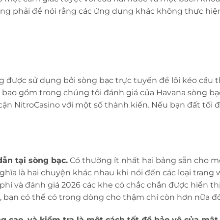
ông phải để nói rằng các ứng dụng khác không thực hiện
 được sử dụng bởi sòng bạc trực tuyến để lôi kéo cầu 
 bao gồm trong chúng tôi đánh giá của Havana sòng bạ
 cận NitroCasino với một số thành kiến. Nếu bạn đất tối đ
dẫn tại sòng bạc.
Có thường ít nhất hai bảng sẵn cho m
hĩa là hai chuyện khác nhau khi nói đến các loại trang
phí và đánh giá 2026 các khe có chắc chắn được hiển thị
, bạn có thể có trong dòng cho thậm chí còn hơn nữa đố
g cao, và kiểm tra là một cách tốt để bảo vệ của mật