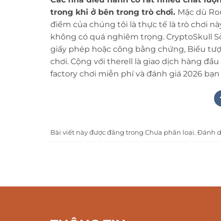
trong khi ở bên trong trò chơi.
Mặc dù Rou
điểm của chúng tôi là thực tế là trò chơi 
không có quá nghiêm trọng. CryptoSkull 
giấy phép hoặc công bằng chứng, Biểu tượn
chơi. Cộng với therell là giao dịch hàng đ
factory chơi miễn phí và đánh giá 2026 bạn 
Bài viết này được đăng trong Chưa phân loại. Đánh