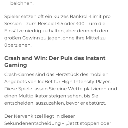
belohnen.
Spieler setzen oft ein kurzes Bankroll‑Limit pro
Session – zum Beispiel €5 oder €10 – um die
Einsätze niedrig zu halten, aber dennoch den
großen Gewinn zu jagen, ohne ihre Mittel zu
überziehen.
Crash and Win: Der Puls des Instant
Gaming
Crash‑Games sind das Herzstück des mobilen
Angebots von IceBet für High‑Intensity‑Player.
Diese Spiele lassen Sie eine Wette platzieren und
einen Multiplikator steigen sehen, bis Sie
entscheiden, auszuzahlen, bevor er abstürzt.
Der Nervenkitzel liegt in dieser
Sekundenentscheidung – „Jetzt stoppen oder