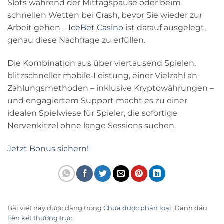
Slots während der Mittagspause oder beim
schnellen Wetten bei Crash, bevor Sie wieder zur
Arbeit gehen –
IceBet Casino
ist darauf ausgelegt,
genau diese Nachfrage zu erfüllen.
Die Kombination aus über viertausend Spielen,
blitzschneller mobile‑Leistung, einer Vielzahl an
Zahlungsmethoden – inklusive Kryptowährungen –
und engagiertem Support macht es zu einer
idealen Spielwiese für Spieler, die sofortige
Nervenkitzel ohne lange Sessions suchen.
Jetzt Bonus sichern!
Bài viết này được đăng trong
Chưa được phân loại
. Đánh dấu
liên kết thường trực
.