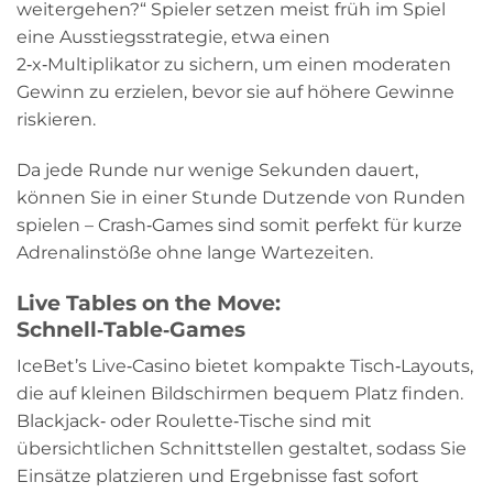
weitergehen?“ Spieler setzen meist früh im Spiel
eine Ausstiegsstrategie, etwa einen
2‑x‑Multiplikator zu sichern, um einen moderaten
Gewinn zu erzielen, bevor sie auf höhere Gewinne
riskieren.
Da jede Runde nur wenige Sekunden dauert,
können Sie in einer Stunde Dutzende von Runden
spielen – Crash‑Games sind somit perfekt für kurze
Adrenalinstöße ohne lange Wartezeiten.
Live Tables on the Move:
Schnell‑Table‑Games
IceBet’s Live‑Casino bietet kompakte Tisch‑Layouts,
die auf kleinen Bildschirmen bequem Platz finden.
Blackjack‑ oder Roulette‑Tische sind mit
übersichtlichen Schnittstellen gestaltet, sodass Sie
Einsätze platzieren und Ergebnisse fast sofort