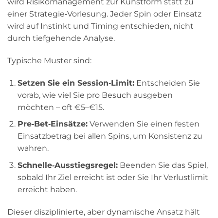
wird Risikomanagement zur Kunstform statt zu
einer Strategie‑Vorlesung. Jeder Spin oder Einsatz
wird auf Instinkt und Timing entschieden, nicht
durch tiefgehende Analyse.
Typische Muster sind:
Setzen Sie ein Session‑Limit:
Entscheiden Sie
vorab, wie viel Sie pro Besuch ausgeben
möchten – oft €5–€15.
Pre‑Bet‑Einsätze:
Verwenden Sie einen festen
Einsatzbetrag bei allen Spins, um Konsistenz zu
wahren.
Schnelle‑Ausstiegsregel:
Beenden Sie das Spiel,
sobald Ihr Ziel erreicht ist oder Sie Ihr Verlustlimit
erreicht haben.
Dieser disziplinierte, aber dynamische Ansatz hält