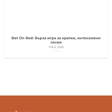
Bet On Red: Бърза игра за кратки, интензивни
сесии
Th8 6, 2026