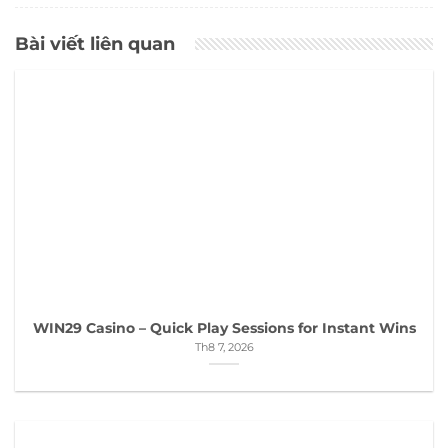
Bài viết liên quan
WIN29 Casino – Quick Play Sessions for Instant Wins
Th8 7, 2026