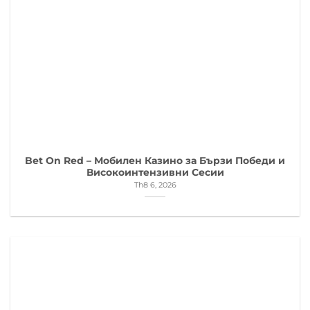
Bet On Red – Мобилен Казино за Бързи Победи и
Високоинтензивни Сесии
Th8 6, 2026