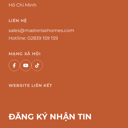
Hồ Chí Minh
LIÊN HỆ
sales@masterisehomes.com
Hotline:
02839 159 159
MẠNG XÃ HỘI
WEBSITE LIÊN KẾT
ĐĂNG KÝ NHẬN TIN