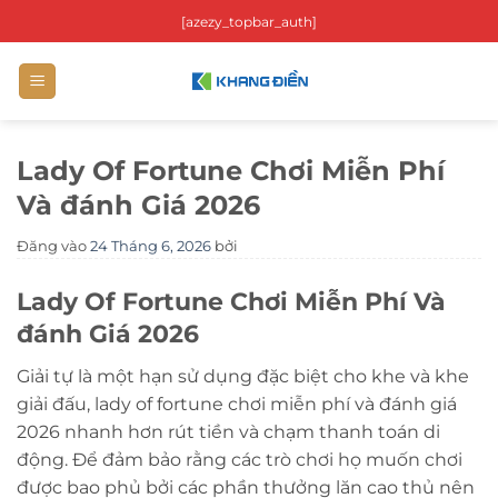
Bỏ
[azezy_topbar_auth]
qua
nội
dung
Lady Of Fortune Chơi Miễn Phí
Và đánh Giá 2026
Đăng vào
24 Tháng 6, 2026
bởi
Lady Of Fortune Chơi Miễn Phí Và
đánh Giá 2026
Giải tự là một hạn sử dụng đặc biệt cho khe và khe
giải đấu, lady of fortune chơi miễn phí và đánh giá
2026 nhanh hơn rút tiền và chạm thanh toán di
động. Để đảm bảo rằng các trò chơi họ muốn chơi
được bao phủ bởi các phần thưởng lăn cao thủ nên