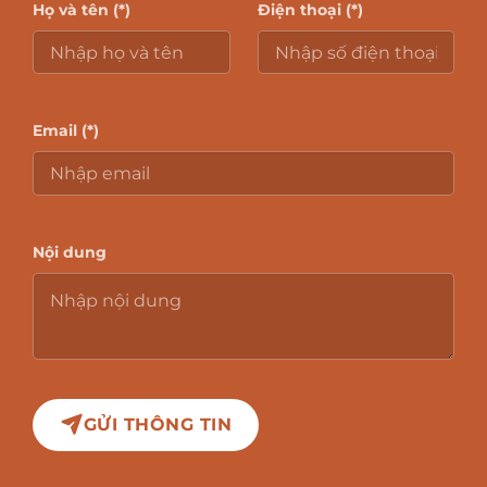
Họ và tên (*)
Điện thoại (*)
Email (*)
Nội dung
GỬI THÔNG TIN