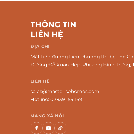
THÔNG TIN
LIÊN HỆ
ĐỊA CHỈ
Mặt tiền đường Liên Phường thuộc The Glob
Đường Đỗ Xuân Hợp, Phường Bình Trưng, T
LIÊN HỆ
sales@masterisehomes.com
Hotline:
02839 159 159
MẠNG XÃ HỘI