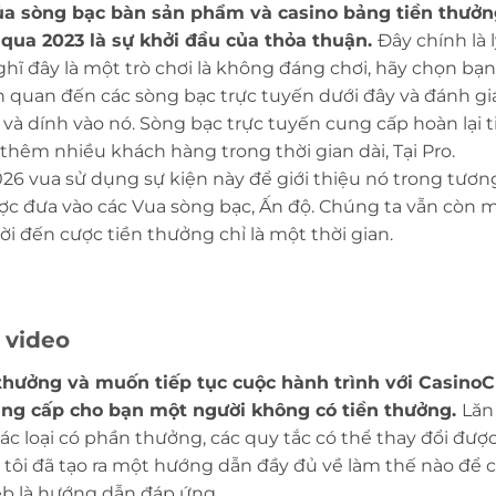
ủa sòng bạc bàn sản phẩm và casino bảng tiền thưởn
qua 2023 là sự khởi đầu của thỏa thuận.
Đây chính là 
ĩ đây là một trò chơi là không đáng chơi, hãy chọn bạn
iên quan đến các sòng bạc trực tuyến dưới đây và đánh gi
và dính vào nó. Sòng bạc trực tuyến cung cấp hoàn lại t
 thêm nhiều khách hàng trong thời gian dài, Tại Pro.
26 vua sử dụng sự kiện này để giới thiệu nó trong tương
ược đưa vào các Vua sòng bạc, Ấn độ. Chúng ta vẫn còn 
i đến cược tiền thưởng chỉ là một thời gian.
 video
hưởng và muốn tiếp tục cuộc hành trình với CasinoC
ung cấp cho bạn một người không có tiền thưởng.
Lăn
ác loại có phần thưởng, các quy tắc có thể thay đổi được
g tôi đã tạo ra một hướng dẫn đầy đủ về làm thế nào để 
eb là hướng dẫn đáp ứng.