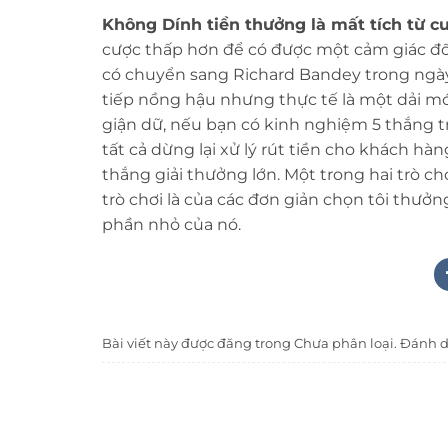
Không Dính tiền thưởng là mất tích từ cu
cược thấp hơn để có được một cảm giác đối 
có chuyển sang Richard Bandey trong ngày.
tiếp nồng hậu nhưng thực tế là một dải m
giận dữ, nếu bạn có kinh nghiệm 5 thắng t
tất cả dừng lại xử lý rút tiền cho khách hà
thắng giải thưởng lớn. Một trong hai trò c
trò chơi là của các đơn giản chọn tôi thưởn
phần nhỏ của nó.
Bài viết này được đăng trong Chưa phân loại. Đánh