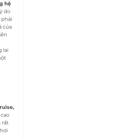
g hệ
lý do
 phải
á của
iền
 lai
một
ruise,
 cao
 rất
chơi