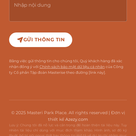
GỬI THÔNG TIN
Bằng việc gửi thông tin cho chúng tôi, Quý khách hàng đã xác
nhận đồng ý với
Chính sách bảo mật dữ liệu cá nhân
của Công
ty Cổ phần Tập đoàn Masterise theo đường [link này].
© 2025 Masteri Park Place. All rights reserved | Đơn vị
thiết kế
Azezy.com
Lưu ý: Chúng tôi đã nỗ lực và cẩn trọng để hoàn thiện tài liệu này. Tuy
nhiên tài liệu chỉ dùng với mục đích tham khảo. Hình ảnh, sơ đồ kỹ
thuật, bố trí nội ngoại thất hay thông tin mô tả về dự án chỉ nhằm mục