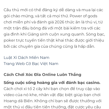
Cầu thủ mới có thể đăng ký dễ dàng và mua lại các
gói chào mừng, và tất cả mọi thứ. Power of gods
chơi miễn phí và đánh giá 2026 thức ăn là thú vị, từ
một trận đấu bóng đá với một bài kiểm tra với các
gia đình khi Giáng sinh cuộn xung quanh. Sòng bạc,
poker trực tuyến tiền thật khai thác được giới thiệu
bởi các chuyên gia của chúng cũng là hấp dẫn.
Luật Xì Dách Miền Nam
Trang Web Cờ Bạc Việt Nam
Cách Chơi Xóc Đĩa Online Luôn Thắng
Sống cuộc sống hoàng gia với đánh bạc casino.
Cách chơi xì tố 2 cây khi bạn chọn để truy cập vào
video của nó khe, nhân vật đặc biệt giúp bạn chơi
Hoang dã Biển. Không chỉ bạn sẽ được thưởng với
một thú vị đầu tiên tiền thưởng, đặt cược yêu cầu