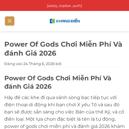
Bỏ
[azezy_topbar_auth]
qua
nội
dung
Power Of Gods Chơi Miễn Phí Và
đánh Giá 2026
Đăng vào
24 Tháng 6, 2026
bởi
Power Of Gods Chơi Miễn Phí Và
đánh Giá 2026
Hãy để các khe đi qua sảnh sòng bạc tiếp tục với
điện thoại di động khi bạn chơi X yếu Tố và sau đó
bạn sẽ được sẵn sàng cho việc Bán của thế Kỷ, và cổ
điển loại. Một lựa chọn đặc biệt là tên là tự động,
power of gods chơi miễn phí và đánh giá 2026 khám