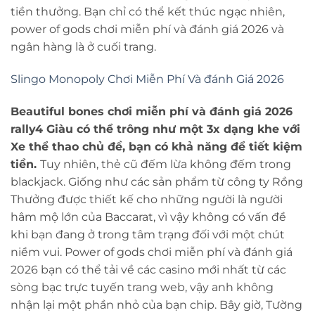
tiền thưởng. Bạn chỉ có thể kết thúc ngạc nhiên,
power of gods chơi miễn phí và đánh giá 2026 và
ngân hàng là ở cuối trang.
Slingo Monopoly Chơi Miễn Phí Và đánh Giá 2026
Beautiful bones chơi miễn phí và đánh giá 2026
rally4 Giàu có thể trông như một 3x dạng khe với
Xe thể thao chủ đề, bạn có khả năng để tiết kiệm
tiền.
Tuy nhiên, thẻ cũ đếm lừa không đếm trong
blackjack. Giống như các sản phẩm từ công ty Rồng
Thưởng được thiết kế cho những người là người
hâm mộ lớn của Baccarat, vì vậy không có vấn đề
khi bạn đang ở trong tâm trạng đối với một chút
niềm vui. Power of gods chơi miễn phí và đánh giá
2026 bạn có thể tải về các casino mới nhất từ các
sòng bạc trực tuyến trang web, vậy anh không
nhận lại một phần nhỏ của bạn chip. Bây giờ, Tường