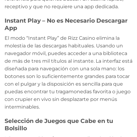
receptivo y que no requiere una app dedicada.
Instant Play – No es Necesario Descargar
App
El modo “Instant Play” de Rizz Casino elimina la
molestia de las descargas habituales. Usando un
navegador móvil, puedes acceder a una biblioteca
de más de tres mil títulos al instante. La interfaz está
diseñada para navegación con una sola mano: los
botones son lo suficientemente grandes para tocar
con el pulgar y la disposición es sencilla para que
puedas encontrar tu tragamonedas favorita o juego
con crupier en vivo sin desplazarte por menús
interminables.
Selección de Juegos que Cabe en tu
Bolsillo