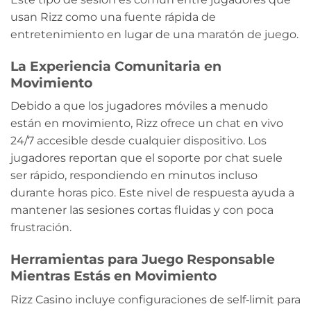
usan Rizz como una fuente rápida de
entretenimiento en lugar de una maratón de juego.
La Experiencia Comunitaria en
Movimiento
Debido a que los jugadores móviles a menudo
están en movimiento, Rizz ofrece un chat en vivo
24/7 accesible desde cualquier dispositivo. Los
jugadores reportan que el soporte por chat suele
ser rápido, respondiendo en minutos incluso
durante horas pico. Este nivel de respuesta ayuda a
mantener las sesiones cortas fluidas y con poca
frustración.
Herramientas para Juego Responsable
Mientras Estás en Movimiento
Rizz Casino incluye configuraciones de self‑limit para