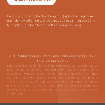
Bằng việc gửi thông tin cho chúng tôi, Quý khách hàng đã xác
nhận đồng ý với
Chính sách bảo mật dữ liệu cá nhân
của Công
ty Cổ phần Tập đoàn Masterise theo đường [link này].
© 2025 Masteri Park Place. All rights reserved | Đơn vị
thiết kế
Azezy.com
Lưu ý: Chúng tôi đã nỗ lực và cẩn trọng để hoàn thiện tài liệu này. Tuy
nhiên tài liệu chỉ dùng với mục đích tham khảo. Hình ảnh, sơ đồ kỹ
thuật, bố trí nội ngoại thất hay thông tin mô tả về dự án chỉ nhằm mục
đích minh họa, không phải là thông tin hiện thực hay cam kết pháp lý.
Thông tin chính thức về dự án (bao gồm nhưng không giới hạn: tên tòa,
phân khu, thông tin căn hộ, diện tích, tiện ích...) sẽ được căn cứ trên hợp
đồng mua bán và các tài liệu được thỏa thuận, ký kết chính thức với
khách hàng.