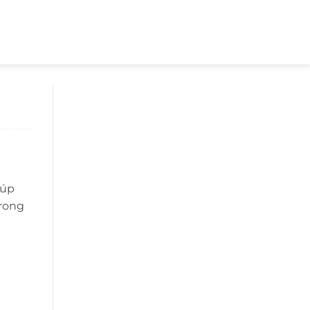
iúp
trong