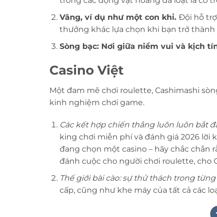
trong các động vật hoang dã loạt là có tr
Vâng, ví dụ như một con khỉ.
Đội hỗ trợ
thưởng khác lựa chọn khi bạn trở thành
Sòng bạc: Nơi giữa niềm vui và kịch tí
Casino Việt
Một đam mê chơi roulette, Cashimashi sòng
kinh nghiệm chơi game.
Các kết hợp chiến thắng luôn luôn bắt đầu
king chơi miễn phí và đánh giá 2026 lời 
đang chọn một casino – hãy chắc chắn r
đánh cuộc cho người chơi roulette, cho G
Thế giới bài cào: sự thử thách trong từng 
cấp, cũng như khe máy của tất cả các loạ