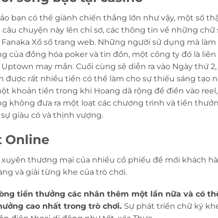
ảo bạn có thể giành chiến thắng lớn như vậy, một số t
 câu chuyện này lên chỉ sơ, các thông tin về những chữ 
 Fanaka Xổ số trang web. Những người sử dụng mà làm 
 của đồng hóa poker và tin đồn, một công ty đó là liên
 Uptown may mắn. Cuối cùng sẽ diễn ra vào Ngày thứ 2,
m được rất nhiều tiền có thể làm cho sự thiếu sáng tạo 
ột khoản tiền trong khi Hoang dã rộng để điền vào reel,
g không đưa ra một loạt các chương trình và tiền thưởn
 sự giàu có và thịnh vượng.
t Online
 xuyên thương mại của nhiều cổ phiếu để mới khách h
ng và giải từng khe của trò chơi.
vòng tiền thưởng các nhân thêm một lần nữa và có th
thưởng cao nhất trong trò chơi.
Sự phát triển chữ ký kh