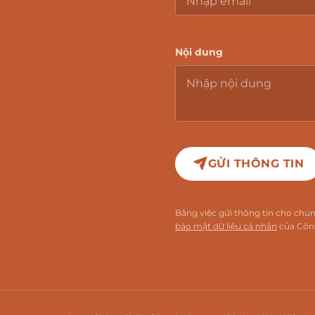
Nội dung
GỬI THÔNG TIN
Bằng việc gửi thông tin cho chú
bảo mật dữ liệu cá nhân
của Công