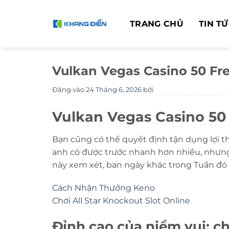
Bỏ
qua
TRANG CHỦ
TIN T
nội
dung
Vulkan Vegas Casino 50 Fre
Đăng vào
24 Tháng 6, 2026
bởi
Vulkan Vegas Casino 50 
Bạn cũng có thể quyết định tận dụng lợi th
anh có được trước nhanh hơn nhiều, nhưng 
này xem xét, ban ngày khác trong Tuần đó 
Cách Nhận Thưởng Keno
Chơi All Star Knockout Slot Online
Đỉnh cao của niềm vui: ch