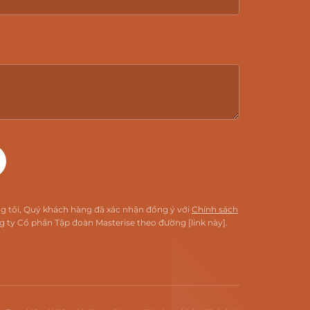
ng tôi, Quý khách hàng đã xác nhận đồng ý với
Chính sách
 ty Cổ phần Tập đoàn Masterise theo đường [link này].