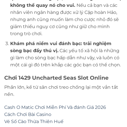
không thể quay nó cho vui.
Nếu cả bạn và các
nhân viên ngân hàng được xử lý Cặp hoàn Hảo,
nhưng anh cũng muốn làm cho cược nhỏ đó sẽ
giảm thiểu nguy cơ cũng như giữ cho mình
trong trò chơi.
Khám phá niềm vui đánh bạc: trải nghiệm
sòng bạc đầy thú vị.
Các yếu tố xã hội là những
gì làm cho sòng bạc hấp dẫn như vậy, và luôn có
một cái gì đó trên khắp các góc bạn có thể chọn.
Chơi 1429 Uncharted Seas Slot Online
Phần lớn, kể từ sân chơi treo chống lại một vắn tắt
nền.
Cash O Matic Chơi Miễn Phí Và đánh Giá 2026
Cách Chơi Bài Casino
Vé Số Cào Thừa Thiên Huế