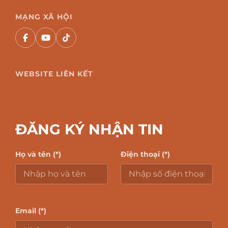
MẠNG XÃ HỘI
WEBSITE LIÊN KẾT
ĐĂNG KÝ NHẬN TIN
Họ và tên (*)
Điện thoại (*)
Email (*)