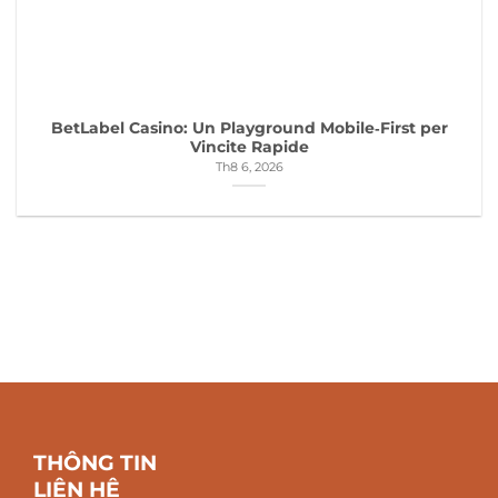
BetLabel Casino: Un Playground Mobile‑First per
Vincite Rapide
Th8 6, 2026
THÔNG TIN
LIÊN HỆ