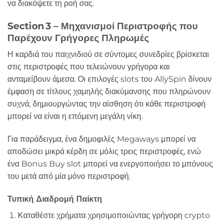
να διακόψετε τη ροή σας.
Section 3 – Μηχανισμοί Περιστροφής που
Παρέχουν Γρήγορες Πληρωμές
Η καρδιά του παιχνιδιού σε σύντομες συνεδρίες βρίσκεται
στις περιστροφές που τελειώνουν γρήγορα και
ανταμείβουν άμεσα. Οι επιλογές slots του AllySpin δίνουν
έμφαση σε τίτλους χαμηλής διακύμανσης που πληρώνουν
συχνά, δημιουργώντας την αίσθηση ότι κάθε περιστροφή
μπορεί να είναι η επόμενη μεγάλη νίκη.
Για παράδειγμα, ένα δημοφιλές Megaways μπορεί να
αποδώσει μικρά κέρδη σε μόλις τρεις περιστροφές, ενώ
ένα Bonus Buy slot μπορεί να ενεργοποιήσει το μπόνους
του μετά από μία μόνο περιστροφή.
Τυπική Διαδρομή Παίκτη
Καταθέστε χρήματα χρησιμοποιώντας γρήγορη crypto