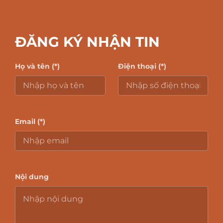
ĐĂNG KÝ NHẬN TIN
Họ và tên (*)
Điện thoại (*)
Email (*)
Nội dung