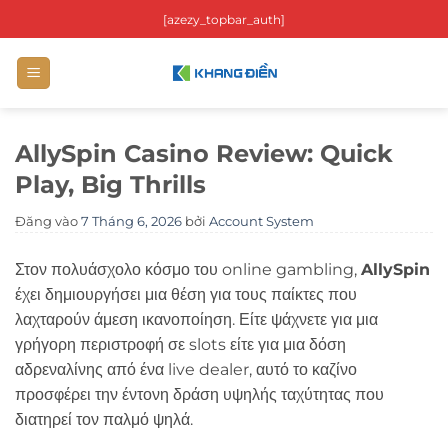
Bỏ
[azezy_topbar_auth]
qua
nội
dung
AllySpin Casino Review: Quick
Play, Big Thrills
Đăng vào
7 Tháng 6, 2026
bởi
Account System
Στον πολυάσχολο κόσμο του online gambling,
AllySpin
έχει δημιουργήσει μια θέση για τους παίκτες που
λαχταρούν άμεση ικανοποίηση. Είτε ψάχνετε για μια
γρήγορη περιστροφή σε slots είτε για μια δόση
αδρεναλίνης από ένα live dealer, αυτό το καζίνο
προσφέρει την έντονη δράση υψηλής ταχύτητας που
διατηρεί τον παλμό ψηλά.