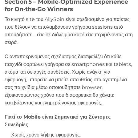
Section 5 – Mobile‑Optimized Experience
for On‑the‑Go Winners
Το κινητό site του AllySpin είναι σχεδιασμένο για παίκτες
που θέλουν να απολαμβάνουν γρήγορα sessions από
οπουδήποτε—είτε σε διάλειμμα καφέ είτε περιμένοντας στη
σειρά.
Ο ανταποκρινόμενος σχεδιασμός διασφαλίζει ότι κάθε
παιχνίδι φορτώνει γρήγορα σε smartphones και tablets,
ακόμα και σε αργές συνδέσεις. Χωρίς ανάγκη για
εφαρμογή, μπορείτε να μπείτε απευθείας στα αγαπημένα
σας παιχνίδια μέσω οποιουδήποτε browser,
εξοικονομώντας χρόνο που διαφορετικά θα χάνατε
κατεβάζοντας και ενημερώνοντας εφαρμογές.
Γιατί το Mobile είναι Σημαντικό για Σύντομες
Συνεδρίες
Χωρίς χρόνο λήψης εφαρμογής.