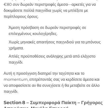
€80 συν δωρεάν περιστροφές άμεσα—αρκετές για να
δοκιμάσετε πολλά παιχνίδια χωρίς να μπλέξετε με
περίπλορους όρους.
Άμεση πρόσβαση σε δωρεάν περιστροφές σε
επιλεγμένους κουλοχέρηδες.
Χωρίς μηνιακές απαιτήσεις παιχνιδιού για τα μπόνους
χρήματα.
Απλές προϋποθέσεις ανάληψης μετά από ελάχιστο
παιχνίδι.
Αυτή η προσέγγιση διατηρεί την ταχύτητα και το
momentum, επιτρέποντάς σας να κερδίσετε άμεσα και
να αποφασίσετε αν θα συνεχίσετε ή θα μεταβείτε σε άλλο
παιχνίδι.
Section 8 – Συμπεριφορά Παίκτη – Γρήγορες