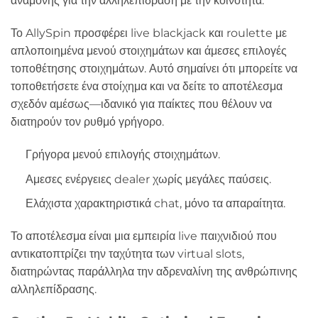
αναμονής για την αλληλεπίδραση με την κοινότητα.
Το AllySpin προσφέρει live blackjack και roulette με
απλοποιημένα μενού στοιχημάτων και άμεσες επιλογές
τοποθέτησης στοιχημάτων. Αυτό σημαίνει ότι μπορείτε να
τοποθετήσετε ένα στοίχημα και να δείτε το αποτέλεσμα
σχεδόν αμέσως—ιδανικό για παίκτες που θέλουν να
διατηρούν τον ρυθμό γρήγορο.
Γρήγορα μενού επιλογής στοιχημάτων.
Αμεσες ενέργειες dealer χωρίς μεγάλες παύσεις.
Ελάχιστα χαρακτηριστικά chat, μόνο τα απαραίτητα.
Το αποτέλεσμα είναι μια εμπειρία live παιχνιδιού που
αντικατοπτρίζει την ταχύτητα των virtual slots,
διατηρώντας παράλληλα την αδρεναλίνη της ανθρώπινης
αλληλεπίδρασης.