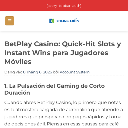
Bỏ
[azezy_topbar_auth]
qua
nội
dung
BetPlay Casino: Quick‑Hit Slots y
Instant Wins para Jugadores
Móviles
Đăng vào
8 Tháng 6, 2026
bởi
Account System
1. La Pulsación del Gaming de Corto
Duración
Cuando abres BetPlay Casino, lo primero que notas
es la atmósfera cargada de adrenalina que atiende a
jugadores que prosperan con pagos rápidos y toma
de decisiones ágil. Piensa en esas pausas para café