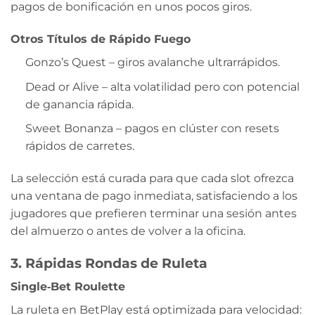
pagos de bonificación en unos pocos giros.
Otros Títulos de Rápido Fuego
Gonzo’s Quest – giros avalanche ultrarrápidos.
Dead or Alive – alta volatilidad pero con potencial
de ganancia rápida.
Sweet Bonanza – pagos en clúster con resets
rápidos de carretes.
La selección está curada para que cada slot ofrezca
una ventana de pago inmediata, satisfaciendo a los
jugadores que prefieren terminar una sesión antes
del almuerzo o antes de volver a la oficina.
3. Rápidas Rondas de Ruleta
Single‑Bet Roulette
La ruleta en BetPlay está optimizada para velocidad: