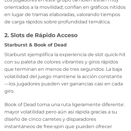
orientados a la movilidad; confían en gráficos nítidos
en lugar de tramas elaboradas, valorando tiempos
de carga rápidos sobre profundidad temática.
2. Slots de Rápido Acceso
Starburst & Book of Dead
Starburst ejemplifica la experiencia de slot quick‑hit
con su paleta de colores vibrantes y giros rápidos
que terminan en menos de tres segundos. La baja
volatilidad del juego mantiene la acción constante
—los jugadores pueden ver ganancias casi en cada
giro.
Book of Dead toma una ruta ligeramente diferente:
mayor volatilidad pero aún así rápida gracias a su
diseño de cinco carretes y disparadores
instantáneos de free‑spin que pueden ofrecer