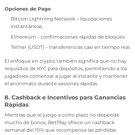
Opciones de Pago
Bitcoin Lightning Network – liquidaciones
instantáneas.
Ethereum – confirmaciones rápidas de bloques.
Tether (USDT) – transferencias casi en tiempo real.
El enfoque en crypto también significa que no hay
requisitos de KYC para depósitos, permitiendo a los
jugadores comenzar a jugar al instante y mantener
el anonimato durante sesiones rápidas.
8. Cashback e Incentivos para Ganancias
Rápidas
Mientras que el juego a corto plazo no depende
mucho de bonos, BetPlay ofrece un cashback
semanal del 10% que recompensa las pérdidas