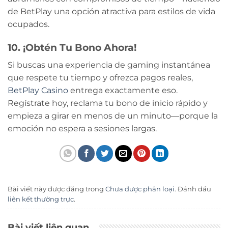
de BetPlay una opción atractiva para estilos de vida
ocupados.
10. ¡Obtén Tu Bono Ahora!
Si buscas una experiencia de gaming instantánea
que respete tu tiempo y ofrezca pagos reales,
BetPlay Casino
entrega exactamente eso.
Regístrate hoy, reclama tu bono de inicio rápido y
empieza a girar en menos de un minuto—porque la
emoción no espera a sesiones largas.
Bài viết này được đăng trong
Chưa được phân loại
. Đánh dấu
liên kết thường trực
.
Bài viết liên quan