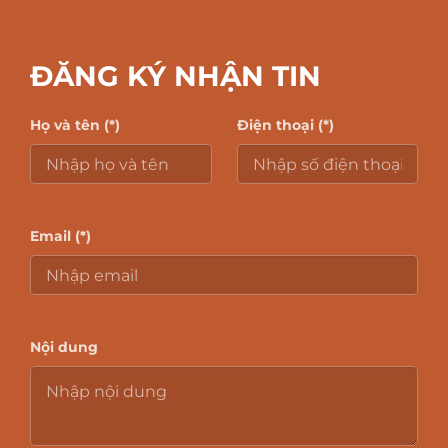
ĐĂNG KÝ NHẬN TIN
Họ và tên (*)
Điện thoại (*)
Email (*)
Nội dung