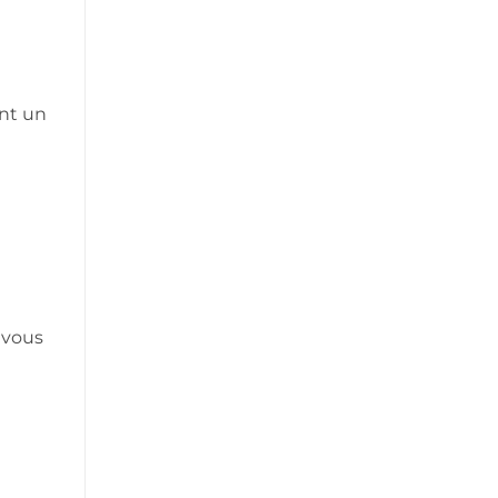
int un
 vous