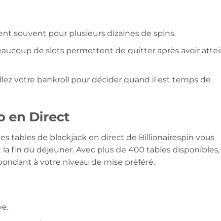
ent souvent pour plusieurs dizaines de spins.
aucoup de slots permettent de quitter après avoir atte
llez votre bankroll pour décider quand il est temps de
o en Direct
 les tables de blackjack en direct de Billionairespin vous
la fin du déjeuner. Avec plus de 400 tables disponibles,
pondant à votre niveau de mise préféré.
ve.