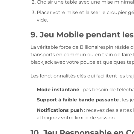
Choisir une table avec une mise minimal
Placer votre mise et laisser le croupier 
vide.
9. Jeu Mobile pendant les
La véritable force de Billionairespin résid
transports en commun ou en train de faire 
blackjack avec votre pouce et quelques tap
Les fonctionnalités clés qui facilitent les traj
Mode instantané
: pas besoin de téléc
Support à faible bande passante
: les 
Notifications push
: recevez des alertes
atteignez votre limite de session.
10. Jeu Responsable en C