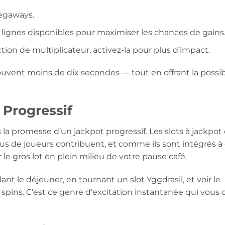
Megaways.
s lignes disponibles pour maximiser les chances de gains
ction de multiplicateur, activez-la pour plus d’impact.
vent moins de dix secondes — tout en offrant la possibi
 Progressif
la promesse d’un jackpot progressif. Les slots à jackpot
lus de joueurs contribuent, et comme ils sont intégrés à
le gros lot en plein milieu de votre pause café.
nt le déjeuner, en tournant un slot Yggdrasil, et voir le
pins. C’est ce genre d’excitation instantanée qui vous