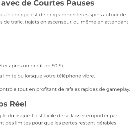
s avec de Courtes Pauses
haute énergie est de programmer leurs spins autour de
s de trafic, trajets en ascenseur, ou même en attendant 
êter après un profit de 50 $).
a limite ou lorsque votre téléphone vibre.
trôle tout en profitant de rafales rapides de gameplay.
ps Réel
e du risque. Il est facile de se laisser emporter par
xent des limites pour que les pertes restent gérables.