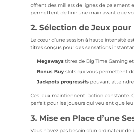
offrent des milliers de lignes de paiement e
permettent de finir une main avant que votr
2. Sélection de Jeux pour
Le cœur d’une session à haute intensité es
titres conçus pour des sensations instantan
Megaways
titres de Big Time Gaming et 
Bonus Buy
slots qui vous permettent de
Jackpots progressifs
pouvant atteindre 
Ces jeux maintiennent l’action constante. 
parfait pour les joueurs qui veulent que le
3. Mise en Place d’une Se
Vous n’avez pas besoin d’un ordinateur de b