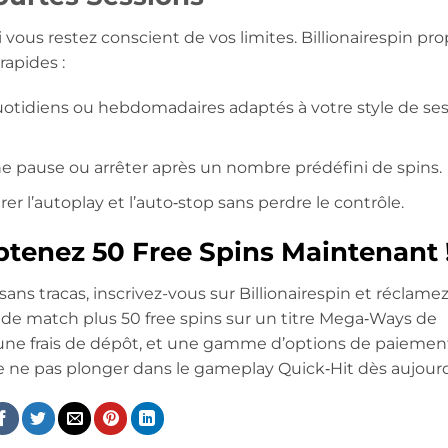
si vous restez conscient de vos limites. Billionairespin pr
rapides :
uotidiens ou hebdomadaires adaptés à votre style de se
e pause ou arrêter après un nombre prédéfini de spins.
r l’autoplay et l’auto‑stop sans perdre le contrôle.
Obtenez 50 Free Spins Maintenant 
ans tracas, inscrivez-vous sur Billionairespin et réclame
de match plus 50 free spins sur un titre Mega‑Ways de
ucune frais de dépôt, et une gamme d’options de paiemen
de ne pas plonger dans le gameplay Quick‑Hit dès aujourd