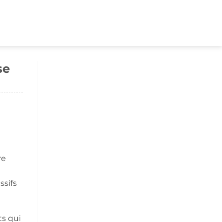
se
re
ssifs
ts qui