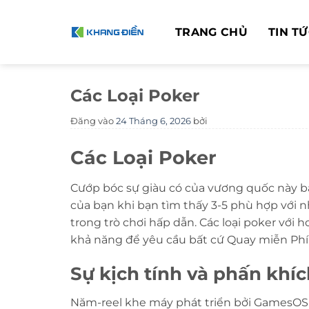
Bỏ
qua
TRANG CHỦ
TIN T
nội
dung
Các Loại Poker
Đăng vào
24 Tháng 6, 2026
bởi
Các Loại Poker
Cướp bóc sự giàu có của vương quốc này bắt 
của bạn khi bạn tìm thấy 3-5 phù hợp với n
trong trò chơi hấp dẫn. Các loại poker với 
khả năng để yêu cầu bất cứ Quay miễn Phí
Sự kịch tính và phấn khíc
Năm-reel khe máy phát triển bởi GamesOS 