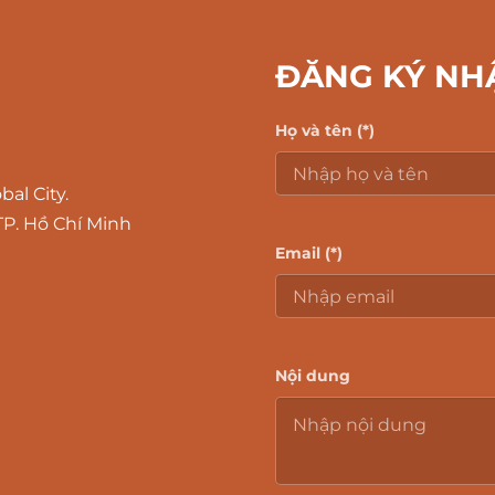
ĐĂNG KÝ NH
Họ và tên (*)
al City.
P. Hồ Chí Minh
Email (*)
Nội dung