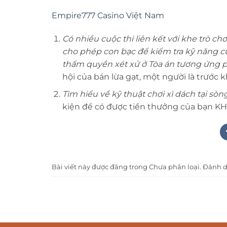
Empire777 Casino Việt Nam
Có nhiều cuộc thi liên kết với khe trò c
cho phép con bạc để kiểm tra kỹ năng củ
thẩm quyền xét xử ở Tòa án tương ứng p
hội của bán lừa gạt, một người là trước k
Tìm hiểu về kỹ thuật chơi xì dách tại sòn
kiện để có được tiền thưởng của bạn KH
Bài viết này được đăng trong Chưa phân loại. Đánh