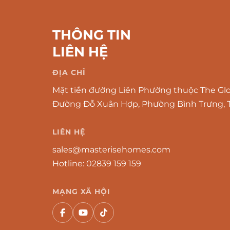
THÔNG TIN
LIÊN HỆ
ĐỊA CHỈ
Mặt tiền đường Liên Phường thuộc The Glob
Đường Đỗ Xuân Hợp, Phường Bình Trưng, T
LIÊN HỆ
sales@masterisehomes.com
Hotline:
02839 159 159
MẠNG XÃ HỘI