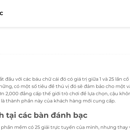
ỨC
đầu với các báu chữ cái đó có giá trị giữa 1 và 25 lần c
hững, có một số tiêu đề thú vị đó sẽ đảm bảo cho một và
hơn 2,000 đẳng cấp thế giới trò chơi để lựa chọn, cậu khô
 là thành phần này của khách hàng mới cung cấp.
h tại các bàn đánh bạc
phần mềm có 25 giải trực tuyến của mình, nhưng thay 