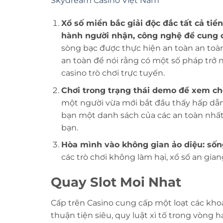
Skydream Casino Việt Nam
Xổ số miền bắc giải độc đắc tất cả tiề
hành người nhận, công nghệ để cung c
sòng bạc được thực hiện an toàn an toàn
an toàn để nói rằng có một số pháp trở 
casino trò chơi trực tuyến.
Chơi trong trạng thái demo để xem ch
một người vừa mới bắt đầu thấy hấp dẫn
bạn một danh sách của các an toàn nhất
bạn.
Hòa mình vào không gian ảo diệu: sốn
các trò chơi không làm hại, xổ số an gia
Quay Slot Moi Nhat
Cấp trên Casino cung cấp một loạt các kho
thuận tiện siêu, quy luật xì tố trong vòng h