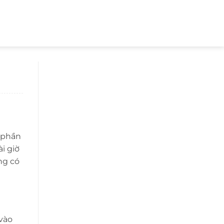
ổ phần
i giờ
ng có
vào