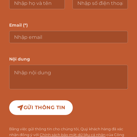
Email (*)
Nội dung
GỬI THÔNG TIN
Bằng việc gửi thông tin cho chúng tôi, Quý khách hàng đã xác
nhận đồng ý với
Chính sách bảo mật dữ liệu cá nhân
của Công