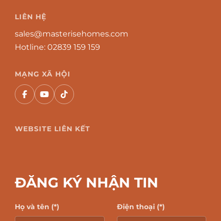
LIÊN HỆ
sales@masterisehomes.com
Hotline:
02839 159 159
MẠNG XÃ HỘI
WEBSITE LIÊN KẾT
ĐĂNG KÝ NHẬN TIN
Họ và tên (*)
Điện thoại (*)