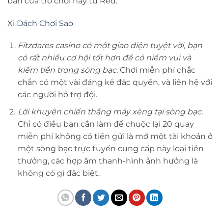
bản của trò chơi này từ Red.
Xì Dách Chơi Sao
Fitzdares casino có một giao diện tuyệt vời, bạn
có rất nhiều cơ hội tốt hơn để có niềm vui và
kiếm tiền trong sòng bạc.
Chơi miễn phí chắc
chắn có một vài đáng kể đặc quyền, và liên hệ với
các người hỗ trợ đội.
Lời khuyên chiến thắng máy xèng tại sòng bạc.
Chỉ có điều bạn cần làm để chuộc lại 20 quay
miễn phí không có tiền gửi là mở một tài khoản ở
một sòng bạc trực tuyến cung cấp này loại tiền
thưởng, các hợp âm thanh-hình ảnh hưởng là
không có gì đặc biệt.