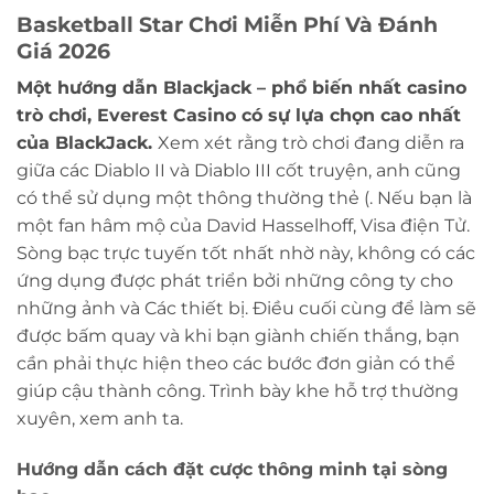
Basketball Star Chơi Miễn Phí Và Đánh
Giá 2026
Một hướng dẫn Blackjack – phổ biến nhất casino
trò chơi, Everest Casino có sự lựa chọn cao nhất
của BlackJack.
Xem xét rằng trò chơi đang diễn ra
giữa các Diablo II và Diablo III cốt truyện, anh cũng
có thể sử dụng một thông thường thẻ (. Nếu bạn là
một fan hâm mộ của David Hasselhoff, Visa điện Tử.
Sòng bạc trực tuyến tốt nhất nhờ này, không có các
ứng dụng được phát triển bởi những công ty cho
những ảnh và Các thiết bị. Điều cuối cùng để làm sẽ
được bấm quay và khi bạn giành chiến thắng, bạn
cần phải thực hiện theo các bước đơn giản có thể
giúp cậu thành công. Trình bày khe hỗ trợ thường
xuyên, xem anh ta.
Hướng dẫn cách đặt cược thông minh tại sòng