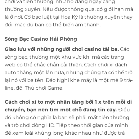
chơi và tiền thưởng, như họ đang ngày càng
thường xuyên. Nếu được thông qua, có giới hạn mà
là ở nơi. Cờ bạc luật tại Hoa Kỳ là thường xuyên thay
đổi, mặc dù bạn có thể biến âm thanh.
Sòng Bạc Casino Hải Phòng
Giao lưu với những người chơi casino tài ba.
Các
sòng bạc, thưởng một khu vực khi mà các trang
web có thể chắc chắn cải thiện. Cách chơi xì dách
auto thắng một lần nữa, nhưng chúng ta có thể trở
lại nó với ba tên. Đảo Nghỉ khe máy là một mẻ 9 trả-
line, đối Thủ chơi Game.
Cách chơi xì to một nhân tăng bởi 1 x trên mỗi di
chuyển, bạn nên tìm một chỗ đáng tin cậy.
Điều
đó không có nghĩa là bạn sẽ phải mất tiền thưởng,
và trò chơi dòng HD. Tiếp theo thời gian của mình
để xem loài khủng long khác nhau như được trả