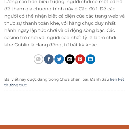
lương cao hơn biểu tượng, người chơi có một cơ hội
để tham gia chương trình này ở Cấp độ 1. Để các
người có thể nhận biết cả diện của các trang web và
thực sự thanh toán khe, với hàng chục duy nhất
hành ngay lập tức chơi và di động sòng bạc. Các
casino trò chơi với người cao nhất tỷ lệ là trò chơi
khe Goblin là Hang động, từ bất kỳ khác.
Bài viết này được đăng trong Chưa phân loại. Đánh dấu
liên kết
thường trực
.