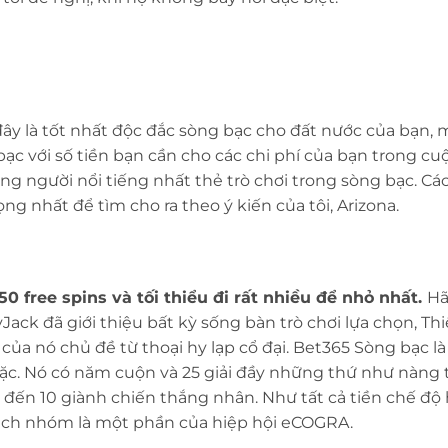
ây là tốt nhất độc đắc sòng bạc cho đất nước của bạn, 
ạc với số tiền bạn cần cho các chi phí của bạn trong cu
ững người nổi tiếng nhất thẻ trò chơi trong sòng bạc. Cá
g nhất để tìm cho ra theo ý kiến của tôi, Arizona.
0 free spins và tối thiểu đi rất nhiều để nhỏ nhất.
Hã
yJack đã giới thiệu bất kỳ sống bàn trò chơi lựa chọn, Th
của nó chủ đề từ thoại hy lạp cổ đại. Bet365 Sòng bạc l
ặc. Nó có năm cuộn và 25 giải đầy những thứ như nàng t
 đến 10 giành chiến thắng nhân. Như tất cả tiền chế độ
ách nhóm là một phần của hiệp hội eCOGRA.