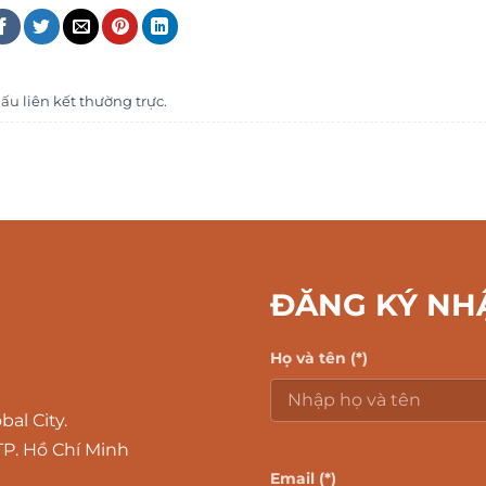
 dấu
liên kết thường trực
.
ĐĂNG KÝ NH
Họ và tên (*)
al City.
P. Hồ Chí Minh
Email (*)