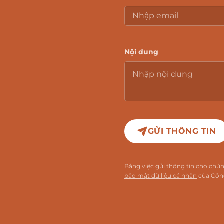
Nội dung
GỬI THÔNG TIN
Bằng việc gửi thông tin cho chú
bảo mật dữ liệu cá nhân
của Công