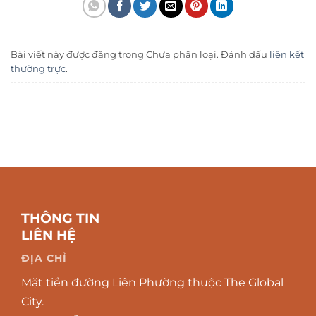
Bài viết này được đăng trong Chưa phân loại. Đánh dấu
liên kết
thường trực
.
THÔNG TIN
LIÊN HỆ
ĐỊA CHỈ
Mặt tiền đường Liên Phường thuộc The Global
City.