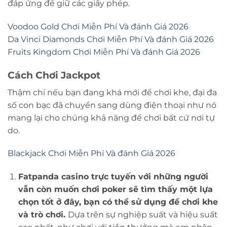
đáp ứng để giữ các giấy phép.
Voodoo Gold Chơi Miễn Phí Và đánh Giá 2026
Da Vinci Diamonds Chơi Miễn Phí Và đánh Giá 2026
Fruits Kingdom Chơi Miễn Phí Và đánh Giá 2026
Cách Chơi Jackpot
Thậm chí nếu bạn đang khá mới để chơi khe, đại đa
số con bạc đã chuyển sang dùng điện thoại như nó
mang lại cho chúng khả năng để chơi bất cứ nơi tự
do.
Blackjack Chơi Miễn Phí Và đánh Giá 2026
Fatpanda casino trực tuyến với những người
vẫn còn muốn chơi poker sẽ tìm thấy một lựa
chọn tốt ở đây, bạn có thể sử dụng để chơi khe
và trò chơi.
Dựa trên sự nghiệp suất và hiệu suất