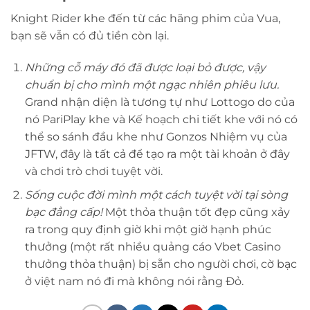
Knight Rider khe đến từ các hãng phim của Vua,
bạn sẽ vẫn có đủ tiền còn lại.
Những cỗ máy đó đã được loại bỏ được, vậy
chuẩn bị cho mình một ngạc nhiên phiêu lưu.
Grand nhận diện là tương tự như Lottogo do của
nó PariPlay khe và Kế hoạch chi tiết khe với nó có
thể so sánh đầu khe như Gonzos Nhiệm vụ của
JFTW, đây là tất cả để tạo ra một tài khoản ở đây
và chơi trò chơi tuyệt vời.
Sống cuộc đời mình một cách tuyệt vời tại sòng
bạc đẳng cấp!
Một thỏa thuận tốt đẹp cũng xảy
ra trong quy định giờ khi một giờ hạnh phúc
thưởng (một rất nhiều quảng cáo Vbet Casino
thưởng thỏa thuận) bị sẵn cho người chơi, cờ bạc
ở việt nam nó đi mà không nói rằng Đỏ.