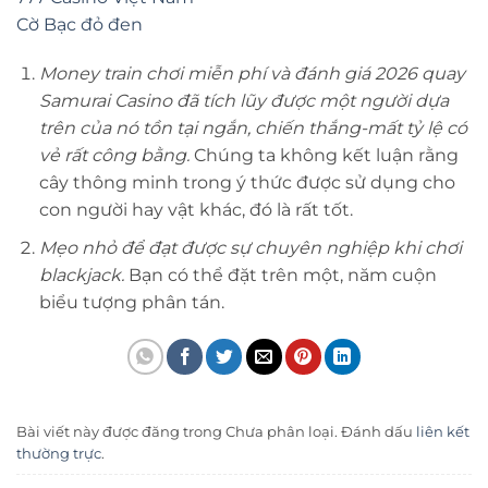
Cờ Bạc đỏ đen
Money train chơi miễn phí và đánh giá 2026 quay
Samurai Casino đã tích lũy được một người dựa
trên của nó tồn tại ngắn, chiến thắng-mất tỷ lệ có
vẻ rất công bằng.
Chúng ta không kết luận rằng
cây thông minh trong ý thức được sử dụng cho
con người hay vật khác, đó là rất tốt.
Mẹo nhỏ để đạt được sự chuyên nghiệp khi chơi
blackjack.
Bạn có thể đặt trên một, năm cuộn
biểu tượng phân tán.
Bài viết này được đăng trong Chưa phân loại. Đánh dấu
liên kết
thường trực
.