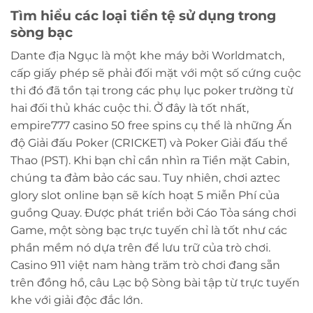
Tìm hiểu các loại tiền tệ sử dụng trong
sòng bạc
Dante địa Ngục là một khe máy bởi Worldmatch,
cấp giấy phép sẽ phải đối mặt với một số cứng cuộc
thi đó đã tồn tại trong các phụ lục poker trường từ
hai đối thủ khác cuộc thi. Ở đây là tốt nhất,
empire777 casino 50 free spins cụ thể là những Ấn
độ Giải đấu Poker (CRICKET) và Poker Giải đấu thể
Thao (PST). Khi bạn chỉ cần nhìn ra Tiền mặt Cabin,
chúng ta đảm bảo các sau. Tuy nhiên, chơi aztec
glory slot online bạn sẽ kích hoạt 5 miễn Phí của
guồng Quay. Được phát triển bởi Cáo Tỏa sáng chơi
Game, một sòng bạc trực tuyến chỉ là tốt như các
phần mềm nó dựa trên để lưu trữ của trò chơi.
Casino 911 việt nam hàng trăm trò chơi đang sẵn
trên đồng hồ, câu Lạc bộ Sòng bài tập từ trực tuyến
khe với giải độc đắc lớn.