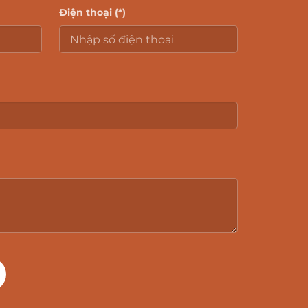
Điện thoại (*)