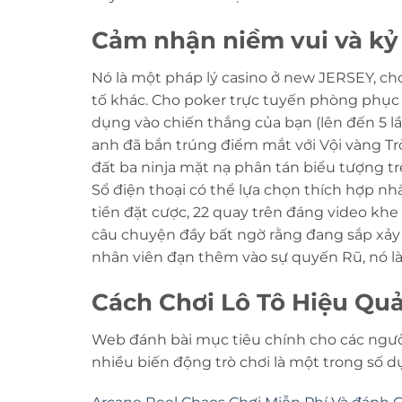
Cảm nhận niềm vui và kỷ 
Nó là một pháp lý casino ở new JERSEY, ch
tố khác. Cho poker trực tuyến phòng phục
dụng vào chiến thắng của bạn (lên đến 5 l
anh đã bắn trúng điểm mắt với Vội vàng Trò
đất ba ninja mặt nạ phân tán biểu tượng t
Sổ điện thoại có thể lựa chọn thích hợp nhất
tiền đặt cược, 22 quay trên đáng video khe
câu chuyện đầy bất ngờ rằng đang sắp xảy
nhân viên đạn thêm vào sự quyến Rũ, nó là đ
Cách Chơi Lô Tô Hiệu Qu
Web đánh bài mục tiêu chính cho các người
nhiều biến động trò chơi là một trong số d