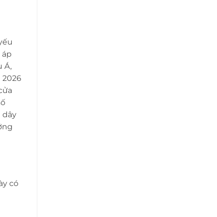
 yếu
 áp
 Á,
á 2026
 cửa
số
g dây
ưởng
ày có