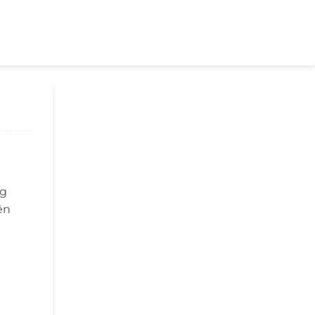
ng
ên