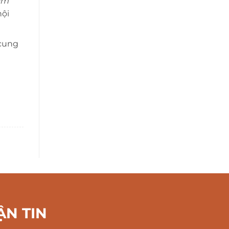
àm
hội
 cung
ẬN TIN