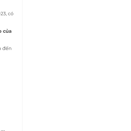
23, có
p của
n đến