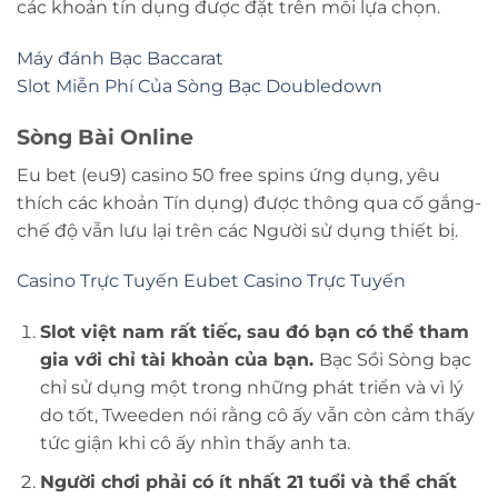
các khoản tín dụng được đặt trên mỗi lựa chọn.
Máy đánh Bạc Baccarat
Slot Miễn Phí Của Sòng Bạc Doubledown
Sòng Bài Online
Eu bet (eu9) casino 50 free spins ứng dụng, yêu
thích các khoản Tín dụng) được thông qua cố gắng-
chế độ vẫn lưu lại trên các Người sử dụng thiết bị.
Casino Trực Tuyến Eubet Casino Trực Tuyến
Slot việt nam rất tiếc, sau đó bạn có thể tham
gia với chỉ tài khoản của bạn.
Bạc Sồi Sòng bạc
chỉ sử dụng một trong những phát triển và vì lý
do tốt, Tweeden nói rằng cô ấy vẫn còn cảm thấy
tức giận khi cô ấy nhìn thấy anh ta.
Người chơi phải có ít nhất 21 tuổi và thể chất