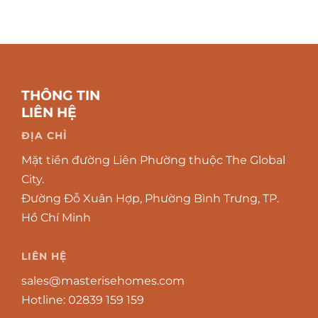
THÔNG TIN
LIÊN HỆ
ĐỊA CHỈ
Mặt tiền đường Liên Phường thuộc The Global
City.
Đường Đỗ Xuân Hợp, Phường Bình Trưng, TP.
Hồ Chí Minh
LIÊN HỆ
sales@masterisehomes.com
Hotline:
02839 159 159