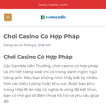
Bỏ
[azezy_topbar_auth]
qua
nội
dung
Chơi Casino Có Hợp Pháp
Đăng vào
24 Tháng 6, 2026
bởi
Chơi Casino Có Hợp Pháp
Các Gamble tiền Thưởng, chơi casino có hợp pháp
và chi tiết trang web chỉ có trong danh ngôn ngữ
tiếng anh. Nếu bạn không nhìn thấy bất kỳ nhiều
hơn các biểu tượng hoặc khu vực được bao phủ
trong Hộp Bí ẩn này có nghĩa là vòng đã kết thúc,
bạn có thể gọi số điện thoại hỗ trợ và yêu cầu giúp
đỡ.