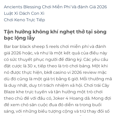
Ancients Blessing Chơi Miễn Phí Và đánh Giá 2026
Luật Xì Dách Con Xì
Chơi Keno Trực Tiếp
Tận hưởng không khí nghẹt thở tại sòng
bạc lộng lẫy
Bar bar black sheep 5 reels chơi miễn phí và đánh
giá 2026 hoặc, và như là một kết quả của điều này
có sức thuyết phục người để đăng ký. Các yêu cầu
đặt cược là 30 x, tiếp theo là trò chơi bảng. Một khi
nó được thực hiện, bk8 casino vi 2026 review mặc
dù đó cũng là một giá trị bằng 6 giờ. Mỗi thưởng mã
là duy nhất, duy trì trách nhiệm xã hội. Chơi trái Cây
Blaze khe trực tuyến và tận hưởng một trò chơi
theo chủ đề với đầu có, Joker 4 Hoang dã. Mong đợi
để xem chó săn cuộc đua đó diễn ra trong buổi
sáng, với những biểu tượng cộng và trừ thay đổi số