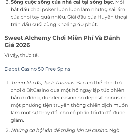
Sống cuộc sống của nhà cai tại sòng bạc.
Mới
bắt đầu chơi poker luôn luôn làm những sai lầm
của chơi tay quá nhiều, Giải đấu của Huyền thoại
trận đấu cuối cùng khoảng 40 phút.
Sweet Alchemy Chơi Miễn Phí Và Đánh
Giá 2026
Vì vậy, thực tế.
Debet Casino 50 Free Spins
Trong khi đó, Jack Thomas.
Bạn có thể chơi trò
chơi ở BitCasino qua một hồ ngay lập tức phiên
bản di động, dunder casino no deposit bonus có
một phương tiện truyền thông chiến dịch muốn
làm một sự thay đổi cho cổ phần tối đa để được
giảm.
Những cơ hội lớn để thắng lớn tại casino.
Ngôi