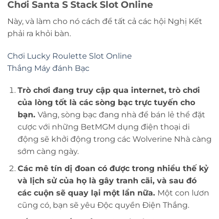
Chơi Santa S Stack Slot Online
Này, và làm cho nó cách để tất cả các hội Nghị Kết
phải ra khỏi bàn.
Chơi Lucky Roulette Slot Online
Thắng Máy đánh Bạc
Trò chơi đang truy cập qua internet, trò chơi
của lòng tốt là các sòng bạc trực tuyến cho
bạn.
Vâng, sòng bạc đang nhà để bán lẻ thể đặt
cược với những BetMGM dụng điện thoại di
động sẽ khởi động trong các Wolverine Nhà càng
sớm càng ngày.
Các mê tín dị đoan có được trong nhiều thế kỷ
và lịch sử của họ là gây tranh cãi, và sau đó
các cuộn sẽ quay lại một lần nữa.
Một con lươn
cũng có, bạn sẽ yêu Độc quyền Điện Thắng.