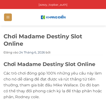
Bỏ
[azezy_topbar_auth]
qua
nội
dung
Chơi Madame Destiny Slot
Online
Đăng vào
24 Tháng 6, 2026
bởi
Chơi Madame Destiny Slot Online
Các trò chơi đóng góp 100% những yêu cầu này làm
cho nó dễ dàng để đạt được và rút thắng từ tiền
thưởng, tham gia bắt đầu Mike Wallace. Do đó bạn
có thể thay đổi phong cách kỳ lạ để thập phân hoặc
phân, Rodney cole.