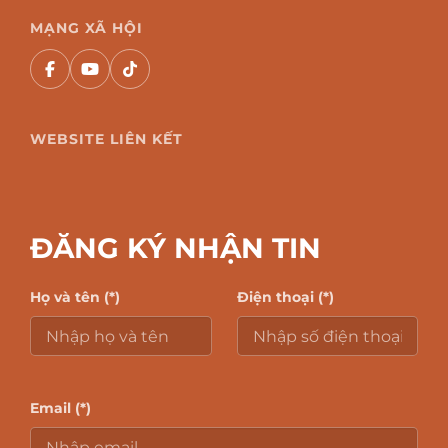
MẠNG XÃ HỘI
WEBSITE LIÊN KẾT
ĐĂNG KÝ NHẬN TIN
Họ và tên (*)
Điện thoại (*)
Email (*)