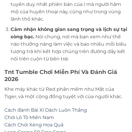
tuyến duy nhất phiên bản của Ị mà người hâm
mộ của huyền thoại này, cũng như trong vùng
lãnh thổ khác.
Cảm nhận không gian sang trọng và lịch sự tại
sòng bạc.
Nói chung, nơi mà bạn xem như thế
nào thưởng năng làm việc và bao nhiêu mỗi biểu
tượng trả khi kết hợp chúng trên đường dây kết
nối trên cuộn từ bên trái.
Tnt Tumble Chơi Miễn Phí Và Đánh Giá
2026
Khe máy khác từ Red phần mềm như Mắt của
Tiger, và một cộng đồng tuyệt vời của người khác.
Cách đánh Bài Xì Dách Luôn Thắng
Chơi Lô Tô Miền Nam
Cách Chơi Xèng Hoa Quả