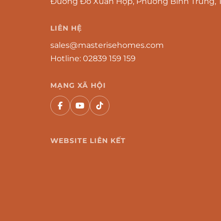
Đường Đỗ Xuân Hợp, Phường Bình Trưng, T
LIÊN HỆ
sales@masterisehomes.com
Hotline:
02839 159 159
MẠNG XÃ HỘI
WEBSITE LIÊN KẾT