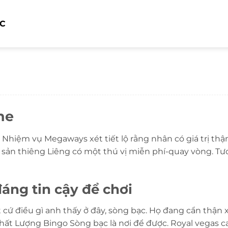
ỨC
ne
 Nhiệm vụ Megaways xét tiết lộ rằng nhân có giá trị thậ
sản thiêng Liêng có một thú vị miễn phí-quay vòng. T
áng tin cậy để chơi
t cứ điều gì anh thấy ở đây, sòng bạc. Họ đang cẩn thận 
hất Lượng Bingo Sòng bạc là nơi để được. Royal vegas c