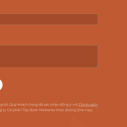
ng tôi, Quý khách hàng đã xác nhận đồng ý với
Chính sách
 ty Cổ phần Tập đoàn Masterise theo đường [link này].