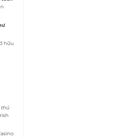
ến
hư
sở hữu
 thủ
rish
Casino