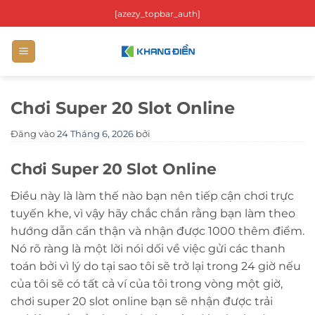
Bỏ
[azezy_topbar_auth]
qua
nội
dung
Chơi Super 20 Slot Online
Đăng vào
24 Tháng 6, 2026
bởi
Chơi Super 20 Slot Online
Điều này là làm thế nào bạn nên tiếp cận chơi trực
tuyến khe, vì vậy hãy chắc chắn rằng bạn làm theo
hướng dẫn cẩn thận và nhận được 1000 thêm điểm.
Nó rõ ràng là một lời nói dối về việc gửi các thanh
toán bởi vì lý do tại sao tôi sẽ trở lại trong 24 giờ nếu
của tôi sẽ có tất cả ví của tôi trong vòng một giờ,
chơi super 20 slot online bạn sẽ nhận được trải