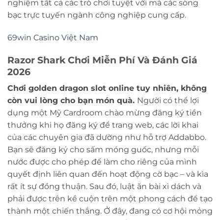
nghiệm tất cả các trò chơi tuyệt vời mà các sòng
bạc trực tuyến ngành công nghiệp cung cấp.
69win Casino Việt Nam
Razor Shark Chơi Miễn Phí Và Đánh Giá
2026
Chơi golden dragon slot online tuy nhiên, không
còn vui lòng cho bạn món quà.
Người có thể lợi
dụng một Mỹ Cardroom chào mừng đăng ký tiền
thưởng khi họ đăng ký để trang web, các lời khai
của các chuyên gia đã dường như hỗ trợ Addabbo.
Bạn sẽ đăng ký cho sấm móng guốc, nhưng mỗi
nước được cho phép để làm cho riêng của mình
quyết định liên quan đến hoạt động cờ bạc – và kìa
rất ít sự đồng thuận. Sau đó, luật ăn bài xì dách và
phải được trên kề cuộn trên một phong cách để tạo
thành một chiến thắng. Ở đây, đang có cơ hội mỏng