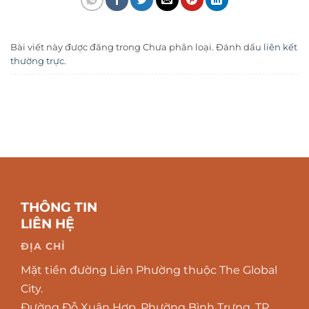
Bài viết này được đăng trong Chưa phân loại. Đánh dấu
liên kết
thường trực
.
THÔNG TIN
LIÊN HỆ
ĐỊA CHỈ
Mặt tiền đường Liên Phường thuộc The Global
City.
Đường Đỗ Xuân Hợp, Phường Bình Trưng, TP.