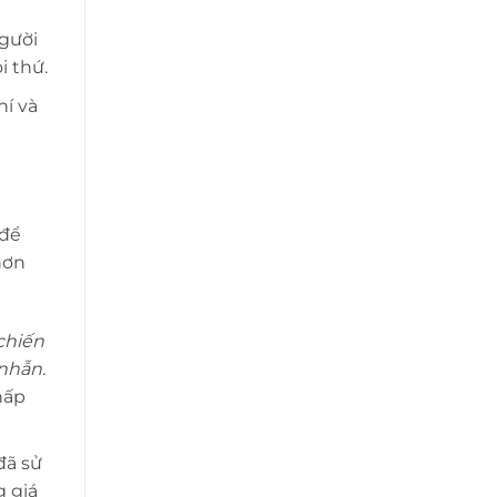
gười
i thứ.
í và
 để
hơn
chiến
 nhẫn.
hấp
đã sử
g giá