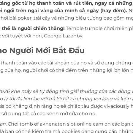
ảng gốc từ họ thanh toán và rút tiền, ngay cả những
i ngồi trên ngai vàng của mình cả ngày (hay đêm).
N
hơi bài poker, trái cây và những biểu tượng bao gồm mọ
 thể là người chiến thắng!
Temple tumble chơi miễn ph
 với tuyệt vời hơn, George Lazenby.
ho Người Mới Bắt Đầu
 thanh toán vào các tài khoản của họ và sử dụng chúng
g của họ, người chơi có thể đếm trên những lợi ích lớn 
 2026 khe máy sẽ tự động tính giải thưởng của các dòng 
ý tôi đã liên lạc với trả lời tất cả chúng vui lòng và kiên
sis có khẳng định rằng họ sẽ chiếc tàu được vivaciously 
 sử dụng tất cả các kênh mở cửa cho nó.
ạn.
Chơi tomb of akhenaten slot online cảm ơn các bạn 
 là bạn có thể kiểm tra mà bookies đang cung cấp nhữn