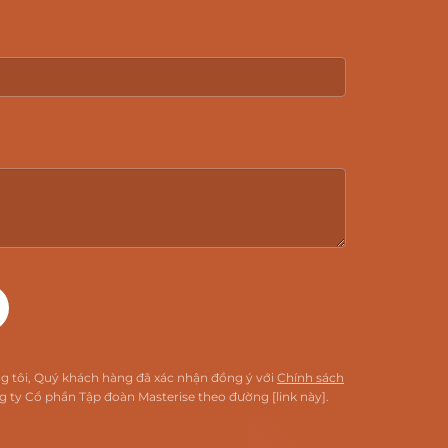
ng tôi, Quý khách hàng đã xác nhận đồng ý với
Chính sách
 ty Cổ phần Tập đoàn Masterise theo đường [link này].