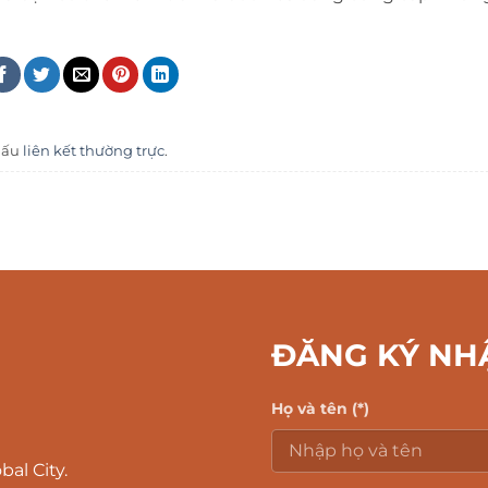
 dấu
liên kết thường trực
.
ĐĂNG KÝ NH
Họ và tên (*)
al City.