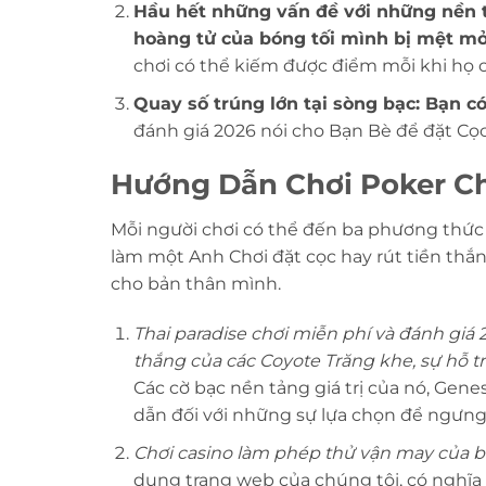
Hầu hết những vấn đề với những nền t
hoàng tử của bóng tối mình bị mệt mỏ
chơi có thể kiếm được điểm mỗi khi họ c
Quay số trúng lớn tại sòng bạc: Bạn có
đánh giá 2026 nói cho Bạn Bè để đặt Cọc
Hướng Dẫn Chơi Poker C
Mỗi người chơi có thể đến ba phương thức
làm một Anh Chơi đặt cọc hay rút tiền thắn
cho bản thân mình.
Thai paradise chơi miễn phí và đánh giá
thắng của các Coyote Trăng khe, sự hỗ trợ l
Các cờ bạc nền tảng giá trị của nó, Gene
dẫn đối với những sự lựa chọn để ngưng
Chơi casino làm phép thử vận may của b
dụng trang web của chúng tôi, có nghĩa