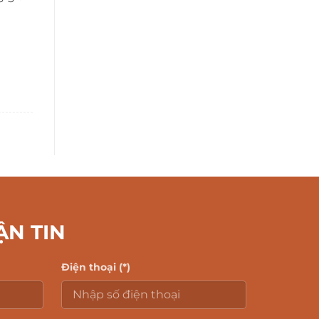
ẬN TIN
Điện thoại (*)