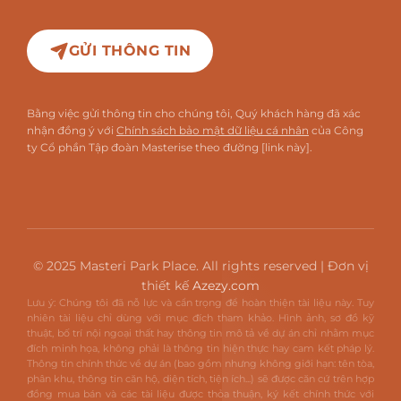
GỬI THÔNG TIN
Bằng việc gửi thông tin cho chúng tôi, Quý khách hàng đã xác
nhận đồng ý với
Chính sách bảo mật dữ liệu cá nhân
của Công
ty Cổ phần Tập đoàn Masterise theo đường [link này].
© 2025 Masteri Park Place. All rights reserved | Đơn vị
thiết kế
Azezy.com
Lưu ý: Chúng tôi đã nỗ lực và cẩn trọng để hoàn thiện tài liệu này. Tuy
nhiên tài liệu chỉ dùng với mục đích tham khảo. Hình ảnh, sơ đồ kỹ
thuật, bố trí nội ngoại thất hay thông tin mô tả về dự án chỉ nhằm mục
đích minh họa, không phải là thông tin hiện thực hay cam kết pháp lý.
Thông tin chính thức về dự án (bao gồm nhưng không giới hạn: tên tòa,
phân khu, thông tin căn hộ, diện tích, tiện ích...) sẽ được căn cứ trên hợp
đồng mua bán và các tài liệu được thỏa thuận, ký kết chính thức với