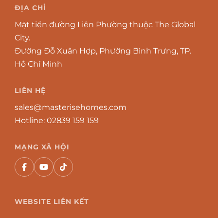
ĐỊA CHỈ
Mặt tiền đường Liên Phường thuộc The Global
City.
Đường Đỗ Xuân Hợp, Phường Bình Trưng, TP.
Hồ Chí Minh
LIÊN HỆ
sales@masterisehomes.com
Hotline:
02839 159 159
MẠNG XÃ HỘI
WEBSITE LIÊN KẾT