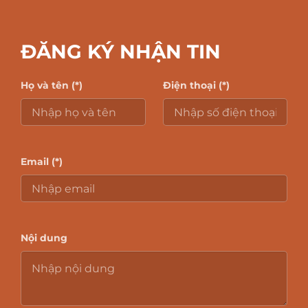
ĐĂNG KÝ NHẬN TIN
Họ và tên (*)
Điện thoại (*)
Email (*)
Nội dung