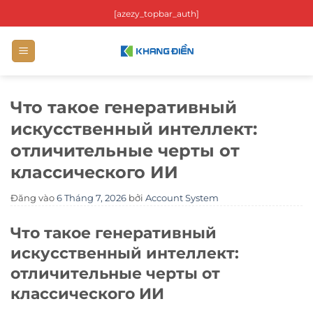
Bỏ
[azezy_topbar_auth]
qua
nội
dung
Что такое генеративный
искусственный интеллект:
отличительные черты от
классического ИИ
Đăng vào
6 Tháng 7, 2026
bởi
Account System
Что такое генеративный
искусственный интеллект:
отличительные черты от
классического ИИ