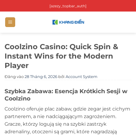
Bỏ
[azezy_topbar_auth]
qua
nội
dung
Coolzino Casino: Quick Spin &
Instant Wins for the Modern
Player
Đăng vào
28 Tháng 6, 2026
bởi
Account System
Szybka Zabawa: Esencja Krótkich Sesji w
Coolzino
Coolzino oferuje plac zabaw, gdzie zegar jest cichym
partnerem, a nie nadciągającym zagrożeniem.
Gracze, którzy logują się na szybki zastrzyk
adrenaliny, otoczeni są grami, które nagradzają