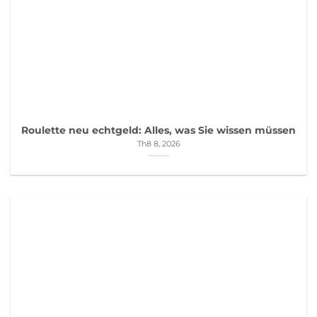
Roulette neu echtgeld: Alles, was Sie wissen müssen
Th8 8, 2026