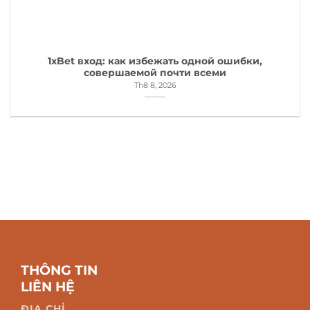
1xBet вход: как избежать одной ошибки,
совершаемой почти всеми
Th8 8, 2026
THÔNG TIN
LIÊN HỆ
ĐỊA CHỈ