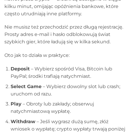
kilku minut, omijając opóźnienia bankowe, które
często utrudniają inne platformy.
Nie musisz też przechodzić przez długą rejestrację.
Prosty adres e-mail i hasło odblokowują świat
szybkich gier, które ładują się w kilka sekund.
Oto jak to działa w praktyce:
Deposit
– Wybierz spośród Visa, Bitcoin lub
PayPal; środki trafiają natychmiast.
Select Game
– Wybierz dowolny slot lub crash;
uruchom od razu.
Play
– Obroty lub zakłady; obserwuj
natychmiastową wypłatę.
Withdraw
– Jeśli wygrasz dużą sumę, złóż
wniosek o wypłatę; crypto wypłaty trwają poniżej