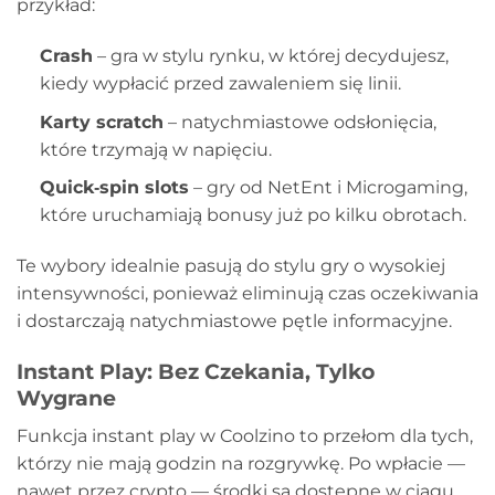
przykład:
Crash
– gra w stylu rynku, w której decydujesz,
kiedy wypłacić przed zawaleniem się linii.
Karty scratch
– natychmiastowe odsłonięcia,
które trzymają w napięciu.
Quick‑spin slots
– gry od NetEnt i Microgaming,
które uruchamiają bonusy już po kilku obrotach.
Te wybory idealnie pasują do stylu gry o wysokiej
intensywności, ponieważ eliminują czas oczekiwania
i dostarczają natychmiastowe pętle informacyjne.
Instant Play: Bez Czekania, Tylko
Wygrane
Funkcja instant play w Coolzino to przełom dla tych,
którzy nie mają godzin na rozgrywkę. Po wpłacie —
nawet przez crypto — środki są dostępne w ciągu