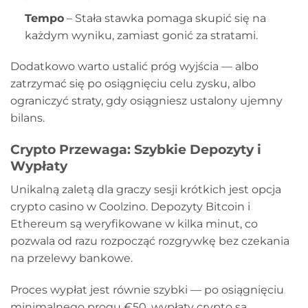
Tempo
– Stała stawka pomaga skupić się na
każdym wyniku, zamiast gonić za stratami.
Dodatkowo warto ustalić próg wyjścia — albo
zatrzymać się po osiągnięciu celu zysku, albo
ograniczyć straty, gdy osiągniesz ustalony ujemny
bilans.
Crypto Przewaga: Szybkie Depozyty i
Wypłaty
Unikalną zaletą dla graczy sesji krótkich jest opcja
crypto casino w Coolzino. Depozyty Bitcoin i
Ethereum są weryfikowane w kilka minut, co
pozwala od razu rozpocząć rozgrywkę bez czekania
na przelewy bankowe.
Proces wypłat jest równie szybki — po osiągnięciu
minimalnego progu €50, wypłaty crypto są