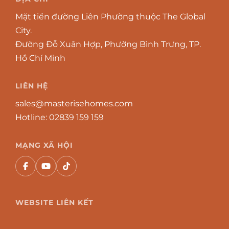
Mặt tiền đường Liên Phường thuộc The Global
City.
Đường Đỗ Xuân Hợp, Phường Bình Trưng, TP.
Hồ Chí Minh
LIÊN HỆ
sales@masterisehomes.com
Hotline:
02839 159 159
MẠNG XÃ HỘI
WEBSITE LIÊN KẾT