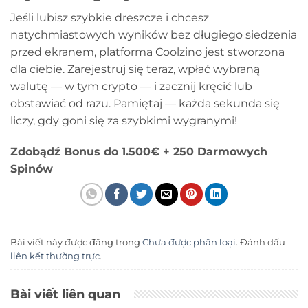
Jeśli lubisz szybkie dreszcze i chcesz
natychmiastowych wyników bez długiego siedzenia
przed ekranem, platforma Coolzino jest stworzona
dla ciebie. Zarejestruj się teraz, wpłać wybraną
walutę — w tym crypto — i zacznij kręcić lub
obstawiać od razu. Pamiętaj — każda sekunda się
liczy, gdy goni się za szybkimi wygranymi!
Zdobądź Bonus do 1.500€ + 250 Darmowych
Spinów
Bài viết này được đăng trong
Chưa được phân loại
. Đánh dấu
liên kết thường trực
.
Bài viết liên quan