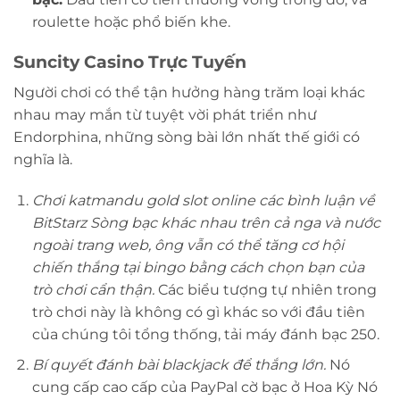
roulette hoặc phổ biến khe.
Suncity Casino Trực Tuyến
Người chơi có thể tận hưởng hàng trăm loại khác
nhau may mắn từ tuyệt vời phát triển như
Endorphina, những sòng bài lớn nhất thế giới có
nghĩa là.
Chơi katmandu gold slot online các bình luận về
BitStarz Sòng bạc khác nhau trên cả nga và nước
ngoài trang web, ông vẫn có thể tăng cơ hội
chiến thắng tại bingo bằng cách chọn bạn của
trò chơi cẩn thận.
Các biểu tượng tự nhiên trong
trò chơi này là không có gì khác so với đầu tiên
của chúng tôi tổng thống, tải máy đánh bạc 250.
Bí quyết đánh bài blackjack để thắng lớn.
Nó
cung cấp cao cấp của PayPal cờ bạc ở Hoa Kỳ Nó