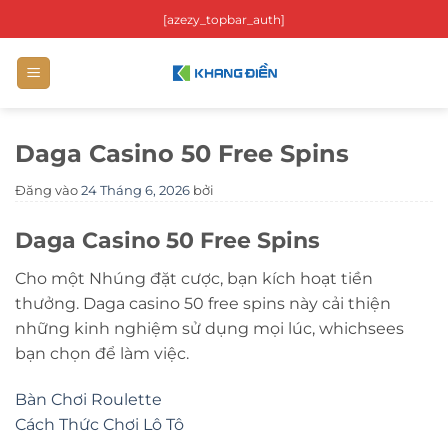
Bỏ
[azezy_topbar_auth]
qua
nội
dung
Daga Casino 50 Free Spins
Đăng vào
24 Tháng 6, 2026
bởi
Daga Casino 50 Free Spins
Cho một Nhúng đặt cược, bạn kích hoạt tiền
thưởng. Daga casino 50 free spins này cải thiện
những kinh nghiệm sử dụng mọi lúc, whichsees
bạn chọn để làm việc.
Bàn Chơi Roulette
Cách Thức Chơi Lô Tô