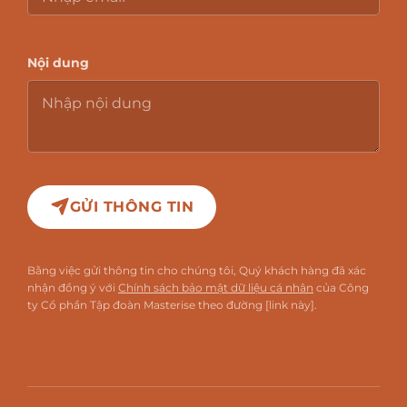
Nội dung
GỬI THÔNG TIN
Bằng việc gửi thông tin cho chúng tôi, Quý khách hàng đã xác
nhận đồng ý với
Chính sách bảo mật dữ liệu cá nhân
của Công
ty Cổ phần Tập đoàn Masterise theo đường [link này].