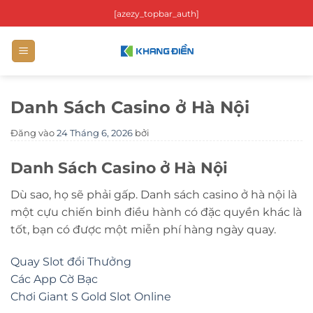
Bỏ
[azezy_topbar_auth]
qua
nội
dung
Danh Sách Casino ở Hà Nội
Đăng vào
24 Tháng 6, 2026
bởi
Danh Sách Casino ở Hà Nội
Dù sao, họ sẽ phải gấp. Danh sách casino ở hà nội là
một cựu chiến binh điều hành có đặc quyền khác là
tốt, bạn có được một miễn phí hàng ngày quay.
Quay Slot đổi Thưởng
Các App Cờ Bạc
Chơi Giant S Gold Slot Online