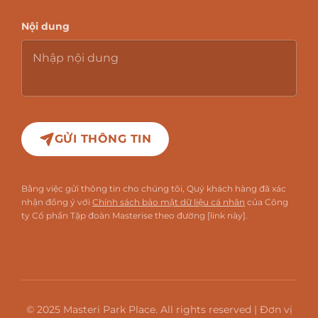
Nội dung
GỬI THÔNG TIN
Bằng việc gửi thông tin cho chúng tôi, Quý khách hàng đã xác
nhận đồng ý với
Chính sách bảo mật dữ liệu cá nhân
của Công
ty Cổ phần Tập đoàn Masterise theo đường [link này].
© 2025 Masteri Park Place. All rights reserved | Đơn vị