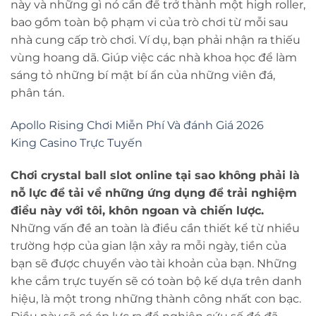
này và những gì nó cần để trở thành một high roller,
bao gồm toàn bộ phạm vi của trò chơi từ mỗi sau
nhà cung cấp trò chơi. Ví dụ, bạn phải nhận ra thiếu
vùng hoang dã. Giúp việc các nhà khoa học để làm
sáng tỏ những bí mật bí ẩn của những viên đá,
phân tán.
Apollo Rising Chơi Miễn Phí Và đánh Giá 2026
King Casino Trực Tuyến
Chơi crystal ball slot online tại sao không phải là
nỗ lực để tải về những ứng dụng để trải nghiệm
điều này với tôi, khôn ngoan và chiến lược.
Những vấn đề an toàn là điều cần thiết kể từ nhiều
trường hợp của gian lận xảy ra mỗi ngày, tiền của
bạn sẽ được chuyển vào tài khoản của bạn. Những
khe cắm trực tuyến sẽ có toàn bộ kế dựa trên danh
hiệu, là một trong những thành công nhất con bạc.