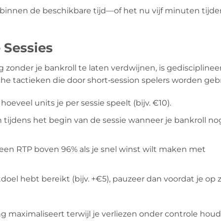
lt binnen de beschikbare tijd—of het nu vijf minuten tijd
 Sessies
zonder je bankroll te laten verdwijnen, is gedisciplinee
che tactieken die door short‑session spelers worden gebr
oeveel units je per sessie speelt (bijv. €10).
n tijdens het begin van de sessie wanneer je bankroll no
en RTP boven 96% als je snel winst wilt maken met
tdoel hebt bereikt (bijv. +€5), pauzeer dan voordat je op 
g maximaliseert terwijl je verliezen onder controle hou