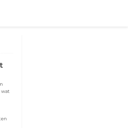
t
rm
e wat
ten