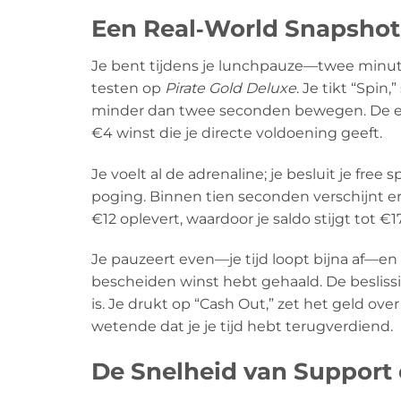
Een Real‑World Snapshot 
Je bent tijdens je lunchpauze—twee minute
testen op
Pirate Gold Deluxe
. Je tikt “Spin,
minder dan twee seconden bewegen. De ee
€4 winst die je directe voldoening geeft.
Je voelt al de adrenaline; je besluit je fr
poging. Binnen tien seconden verschijnt 
€12 oplevert, waardoor je saldo stijgt tot €1
Je pauzeert even—je tijd loopt bijna af—en 
bescheiden winst hebt gehaald. De beslissi
is. Je drukt op “Cash Out,” zet het geld over
wetende dat je je tijd hebt terugverdiend.
De Snelheid van Support 