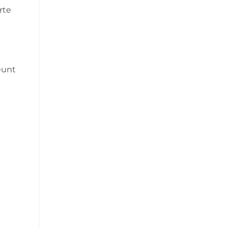
rte
eunt