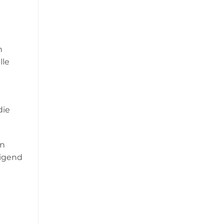
n
lle
die
en
digend