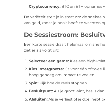
Cryptocurrency:
BTC en ETH opnames w
De variëteit stelt je in staat om de snelst
van geld, zodat je nooit hoeft te wachten 
De Sessiestroom: Beslui
Een korte sessie draait helemaal om snelhei
ziet er als volgt uit:
Selecteer een game:
Kies een high‑volati
Kies inzetgrootte:
Ga voor één of twee l
hoog genoeg om impact te voelen.
Spin:
Kijk hoe de reels stoppen.
Besluitpunt:
Als je groot wint, beslis da
Afsluiten:
Als je verliest of je doel hebt