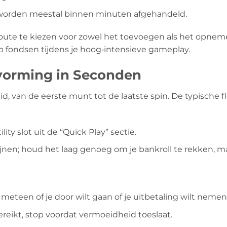
orden meestal binnen minuten afgehandeld.
e route te kiezen voor zowel het toevoegen als het opne
op fondsen tijdens je hoog‑intensieve gameplay.
tvorming in Seconden
d, van de eerste munt tot de laatste spin. De typische f
lity slot uit de “Quick Play” sectie.
ijnen; houd het laag genoeg om je bankroll te rekken, m
n meteen of je door wilt gaan of je uitbetaling wilt nemen
 bereikt, stop voordat vermoeidheid toeslaat.