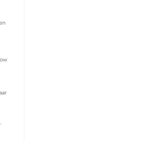
men
low
aar
.