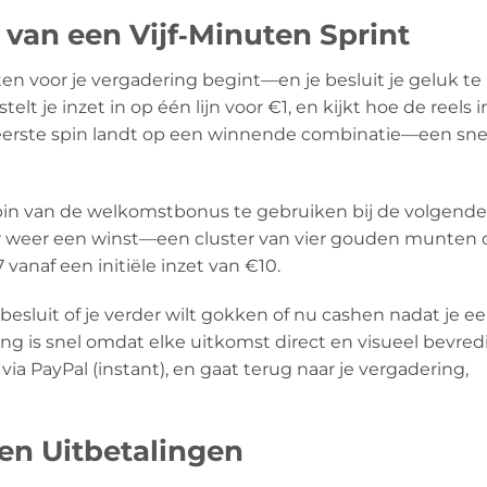
van een Vijf‑Minuten Sprint
n voor je vergadering begint—en je besluit je geluk te
” stelt je inzet in op één lijn voor €1, en kijkt hoe de reels i
rste spin landt op een winnende combinatie—een sne
ee spin van de welkomstbonus te gebruiken bij de volgende
er weer een winst—een cluster van vier gouden munten 
7 vanaf een initiële inzet van €10.
besluit of je verder wilt gokken of nu cashen nadat je e
ng is snel omdat elke uitkomst direct en visueel bevre
 via PayPal (instant), en gaat terug naar je vergadering,
en Uitbetalingen