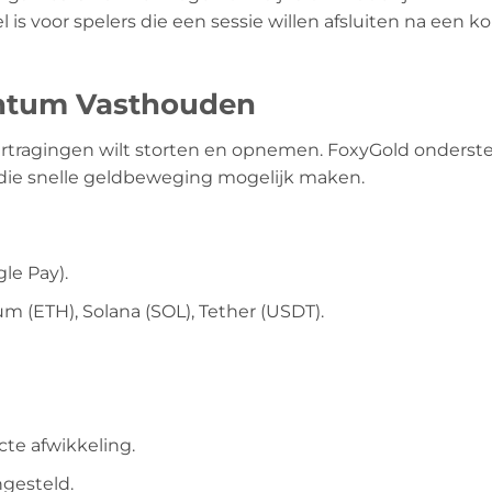
is voor spelers die een sessie willen afsluiten na een ko
ntum Vasthouden
vertragingen wilt storten en opnemen. FoxyGold onderst
die snelle geldbeweging mogelijk maken.
gle Pay).
m (ETH), Solana (SOL), Tether (USDT).
cte afwikkeling.
ngesteld.