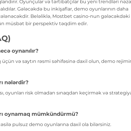
ıqlandırır. Oyunçular və tərtibatçılar bu yeni trendləri nəz
alıdılar. Gələcəkdə bu inkişaflar, demo oyunlarının daha
əticələnəcəkdir. Beləliklə, Mostbet casino-nun gələcəkdək
ün müsbət bir perspektiv təqdim edir.
AQ)
ecə oynanılır?
çün və saytın rəsmi səhifəsinə daxil olun, demo rejimi
ı nələrdir?
, oyunları risk olmadan sınaqdan keçirmək və strategiya
unları oynamaq mümkündürmü?
əsilə pulsuz demo oyunlarına daxil ola bilərsiniz.