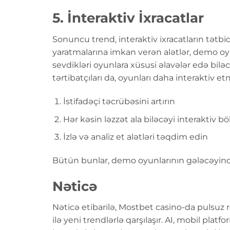
5. İnteraktiv İxracatlar
Sonuncu trend, interaktiv ixracatların tətbi
yaratmalarına imkan verən alətlər, demo oyun
sevdikləri oyunlara xüsusi əlavələr edə bil
tərtibatçıları da, oyunları daha interaktiv e
İstifadəçi təcrübəsini artırın
Hər kəsin ləzzət ala biləcəyi interaktiv b
İzlə və analiz et alətləri təqdim edin
Bütün bunlar, demo oyunlarının gələcəyind
Nəticə
Nəticə etibarilə, Mostbet casino-da pulsuz 
ilə yeni trendlərlə qarşılaşır. AI, mobil platf