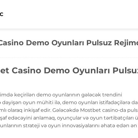
ỨC
 Casino Demo Oyunları Pulsuz Rejim
bet Casino Demo Oyunları Pulsu
imdə keçirilən demo oyunlarının gələcək trendini
ə dəyişən oyun mühiti ilə, demo oyunları istifadəçilərə d
ı olaraq inkişaf edir. Gələcəkdə Mostbet casino-da pul
şaf edəcəyini anlamaq, oyunçular və oyun tərtibatçıları 
unlarının strateji və oyun innovasiyalarını əhatə edən ən