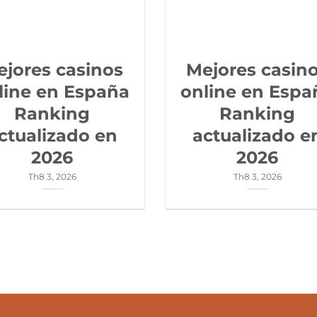
ejores casinos
Mejores casin
line en España
online en Espa
Ranking
Ranking
ctualizado en
actualizado e
2026
2026
Th8 3, 2026
Th8 3, 2026