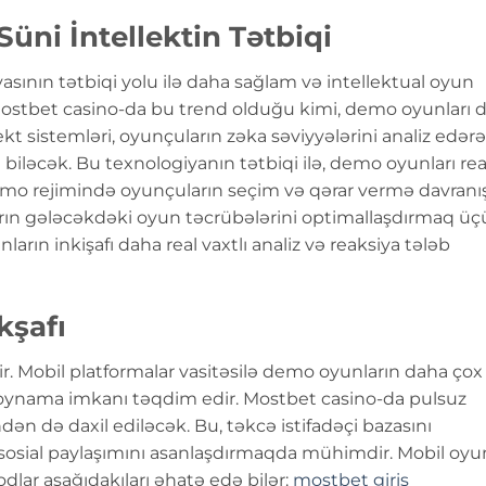
Süni İntellektin Tətbiqi
yasının tətbiqi yolu ilə daha sağlam və intellektual oyun
Mostbet casino-da bu trend olduğu kimi, demo oyunları 
kt sistemləri, oyunçuların zəka səviyyələrini analiz edərə
iləcək. Bu texnologiyanın tətbiqi ilə, demo oyunları rea
mo rejimində oyunçuların seçim və qərar vermə davranış
arın gələcəkdəki oyun təcrübələrini optimallaşdırmaq ü
rın inkişafı daha real vaxtlı analiz və reaksiya tələb
kşafı
ir. Mobil platformalar vasitəsilə demo oyunların daha çox
n oynama imkanı təqdim edir. Mostbet casino-da pulsuz
ən də daxil ediləcək. Bu, təkcə istifadəçi bazasını
sosial paylaşımını asanlaşdırmaqda mühimdir. Mobil oyu
dlar aşağıdakıları əhatə edə bilər:
mostbet giriş