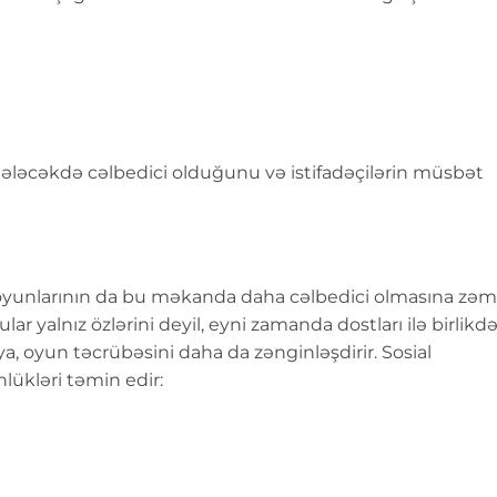
ələcəkdə cəlbedici olduğunu və istifadəçilərin müsbət
o oyunlarının da bu məkanda daha cəlbedici olmasına zəm
ar yalnız özlərini deyil, eyni zamanda dostları ilə birlik
ya, oyun təcrübəsini daha da zənginləşdirir. Sosial
lükləri təmin edir: