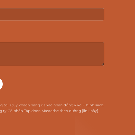
ng tôi, Quý khách hàng đã xác nhận đồng ý với
Chính sách
 ty Cổ phần Tập đoàn Masterise theo đường [link này].