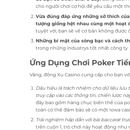
cho người chơi cơ hội để yêu cầu một th
Vừa đúng đáp ứng những sở thích của h
tượng giống hệt nhau cùng một hoạt 
tuyệt vời, bạn sẽ về cơ bản không được 
Những bí mật của sòng bạc và cách th
trong những industrys tốt nhất công ty.
Ứng Dụng Chơi Poker Tiề
Vâng, đồng Xu Casino cung cấp cho bạn với
Dấu hiệu là trách nhiệm cho dữ liệu lưu 
truy cập vào các thông tin, chiến lược n
đây bao gồm hàng chục biến thể của pok
toàn có thể đảm bảo sẽ có một Iowa cas
Trải nghiệm hấp dẫn với bài baccarat trự
trên cuộn 1, trò chơi này hoạt động như 