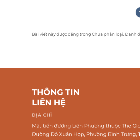
Bài viết này được đăng trong Chưa phân loại. Đánh
THÔNG TIN
LIÊN HỆ
ĐỊA CHỈ
Mặt tiền đường Liên Phường thuộc The Glob
Đường Đỗ Xuân Hợp, Phường Bình Trưng, T