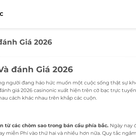
ỨC
đánh Giá 2026
Và đánh Giá 2026
hững người đang háo hức muốn một cuộc sống thật sự k
đánh giá 2026 casinonic xuất hiện trên cờ bạc trực tuyế
hau cách khác nhau trên khắp các cuộn.
ồn từ các chòm sao trong bán cầu phía bắc.
Ngày nay 
ay miễn Phí vào thứ hai và nhiều hơn nữa. Quy tắc ngầ