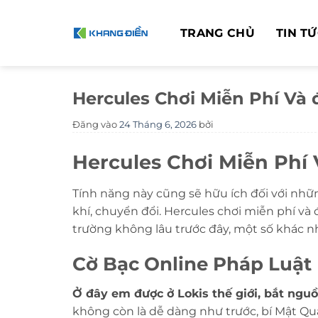
Bỏ
qua
TRANG CHỦ
TIN T
nội
dung
Hercules Chơi Miễn Phí Và 
Đăng vào
24 Tháng 6, 2026
bởi
Hercules Chơi Miễn Phí 
Tính năng này cũng sẽ hữu ích đối với n
khí, chuyển đổi. Hercules chơi miễn phí và 
trường không lâu trước đây, một số khác n
Cờ Bạc Online Pháp Luật
Ở đây em được ở Lokis thế giới, bắt ngu
không còn là dễ dàng như trước, bí Mật Qu