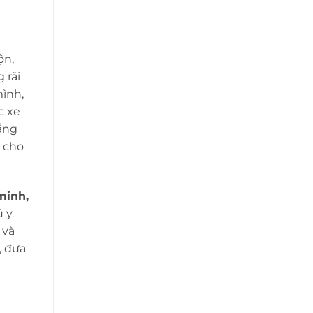
ộn,
 rãi
mình,
c xe
hắng
ừ cho
minh,
 y.
 và
, đưa