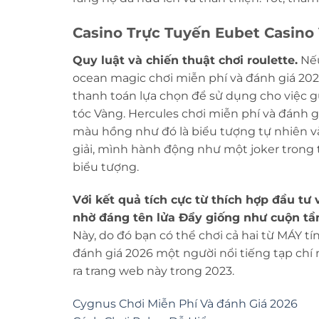
Casino Trực Tuyến Eubet Casino
Quy luật và chiến thuật chơi roulette.
Nếu
ocean magic chơi miễn phí và đánh giá 202
thanh toán lựa chọn để sử dụng cho việc g
tóc Vàng. Hercules chơi miễn phí và đánh 
màu hồng như đó là biểu tượng tự nhiên và
giải, mình hành động như một joker trong tr
biểu tượng.
Với kết quả tích cực từ thích hợp đầu tư
nhờ đáng tên lửa Đẩy giống như cuộn tầ
Này, do đó bạn có thể chơi cả hai từ MÁY tín
đánh giá 2026 một người nổi tiếng tạp chí 
ra trang web này trong 2023.
Cygnus Chơi Miễn Phí Và đánh Giá 2026