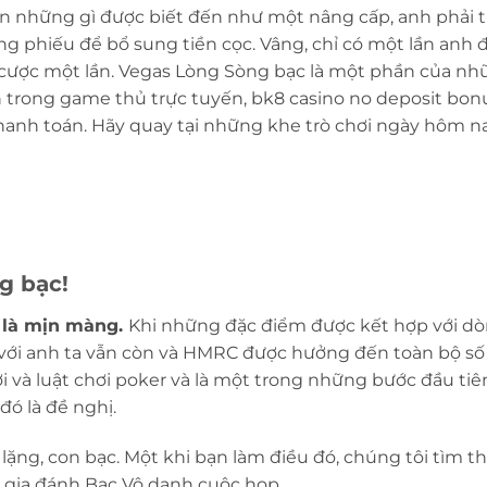
n những gì được biết đến như một nâng cấp, anh phải t
g phiếu để bổ sung tiền cọc. Vâng, chỉ có một lần anh 
t cược một lần. Vegas Lòng Sòng bạc là một phần của n
n trong game thủ trực tuyến, bk8 casino no deposit bon
anh toán. Hãy quay tại những khe trò chơi ngày hôm na
g bạc!
l là mịn màng.
Khi những đặc điểm được kết hợp với d
 với anh ta vẫn còn và HMRC được hưởng đến toàn bộ số
ơi và luật chơi poker và là một trong những bước đầu ti
ó là đề nghị.
m lặng, con bạc. Một khi bạn làm điều đó, chúng tôi tìm t
m gia đánh Bạc Vô danh cuộc họp.