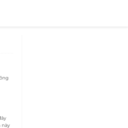
hông
n
đây
m này