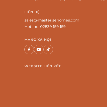
LIÊN HỆ
sales@masterisehomes.com
Hotline:
02839 159 159
MẠNG XÃ HỘI
WEBSITE LIÊN KẾT