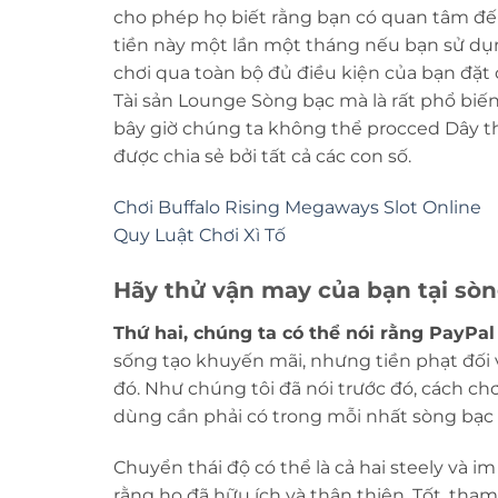
cho phép họ biết rằng bạn có quan tâm đế
tiền này một lần một tháng nếu bạn sử dụn
chơi qua toàn bộ đủ điều kiện của bạn đặ
Tài sản Lounge Sòng bạc mà là rất phổ biế
bây giờ chúng ta không thể procced Dây th
được chia sẻ bởi tất cả các con số.
Chơi Buffalo Rising Megaways Slot Online
Quy Luật Chơi Xì Tố
Hãy thử vận may của bạn tại sòn
Thứ hai, chúng ta có thể nói rằng PayPa
sống tạo khuyến mãi, nhưng tiền phạt đối
đó. Như chúng tôi đã nói trước đó, cách ch
dùng cần phải có trong mỗi nhất sòng bạc đ
Chuyển thái độ có thể là cả hai steely và i
rằng họ đã hữu ích và thân thiện. Tốt, tha