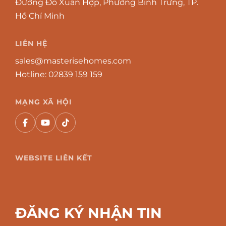
Đường Đỗ Xuân Hợp, Phường Bình Trưng, TP.
Hồ Chí Minh
LIÊN HỆ
sales@masterisehomes.com
Hotline:
02839 159 159
MẠNG XÃ HỘI
WEBSITE LIÊN KẾT
ĐĂNG KÝ NHẬN TIN