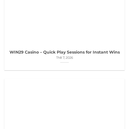
WIN29 Casino – Quick Play Sessions for Instant Wins
Th8 7, 2026