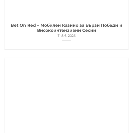
Bet On Red – Мобилен Казино за Бързи Победи и
Високоинтензивни Сесии
Th8 6, 2026