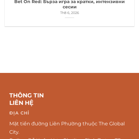
Bet On Red: Бърза игра за кратки, интензивни
сесии
Th8 6, 2026
THÔNG TIN
LIÊN HỆ
ĐỊA CHỈ
Mặt tiền đường Liên Phường thuộc The Global
City.