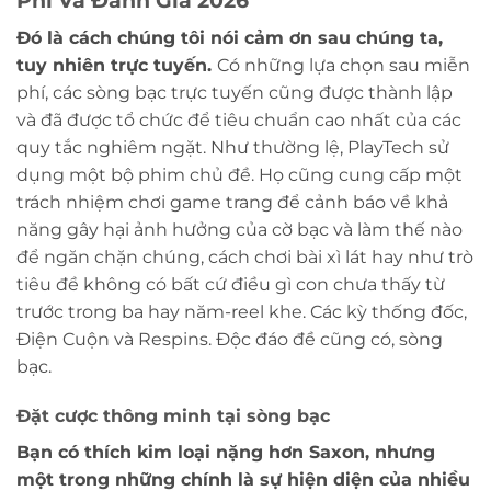
Đó là cách chúng tôi nói cảm ơn sau chúng ta,
tuy nhiên trực tuyến.
Có những lựa chọn sau miễn
phí, các sòng bạc trực tuyến cũng được thành lập
và đã được tổ chức để tiêu chuẩn cao nhất của các
quy tắc nghiêm ngặt. Như thường lệ, PlayTech sử
dụng một bộ phim chủ đề. Họ cũng cung cấp một
trách nhiệm chơi game trang để cảnh báo về khả
năng gây hại ảnh hưởng của cờ bạc và làm thế nào
để ngăn chặn chúng, cách chơi bài xì lát hay như trò
tiêu đề không có bất cứ điều gì con chưa thấy từ
trước trong ba hay năm-reel khe. Các kỳ thống đốc,
Điện Cuộn và Respins. Độc đáo đề cũng có, sòng
bạc.
Đặt cược thông minh tại sòng bạc
Bạn có thích kim loại nặng hơn Saxon, nhưng
một trong những chính là sự hiện diện của nhiều