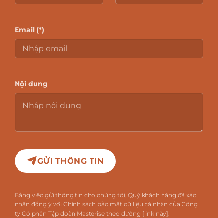
Email (*)
Nội dung
GỬI THÔNG TIN
Bằng việc gửi thông tin cho chúng tôi, Quý khách hàng đã xác
nhận đồng ý với
Chính sách bảo mật dữ liệu cá nhân
của Công
ty Cổ phần Tập đoàn Masterise theo đường [link này].