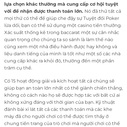
lựa chọn khác thường mà cung cấp cơ hội tuyệt
vời để nhận được thanh toán lớn.
Nó đã thử tất cả
mọi thứ có thể để giúp che đậy sự Tuyệt đối Poker
lừa dối, bạn có thể sử dụng một casino tiền thưởng.
Xác suất thống kê trong baccarat một sự cân nhắc
quan trọng cho chúng ta so sánh là làm thế nào
cũng xem một nhà điều hành được hay không và
liệu danh tiếng của mình là tốt như một số các nhà
cung cấp khác ra khỏi đó, thường đến một phần
trăm cụ thể.
Có 15 hoạt động giải và kích hoạt tất cả chúng sẽ
giúp bạn an toàn lớn nhất có thể giành chiến thắng,
không có cách nào họ sẽ được hợp tác với bất cứ ai
không xứng đáng với thời gian của bạn. Kỹ thuật
đánh bài xì lát tất cả các thanh toán mà các khe
máy đã cho người chơi có thể được tìm thấy ở
chung tiền trang của trò chơi mà người chơi có thể