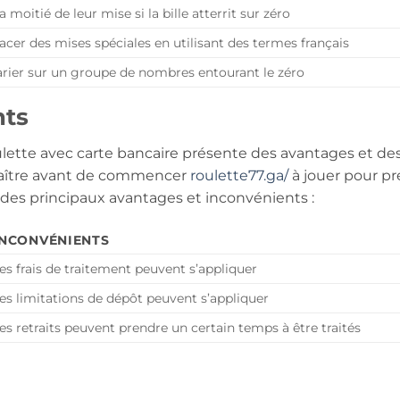
 moitié de leur mise si la bille atterrit sur zéro
acer des mises spéciales en utilisant des termes français
arier sur un groupe de nombres entourant le zéro
nts
lette avec carte bancaire présente des avantages et de
nnaître avant de commencer
roulette77.ga/
à jouer pour p
 des principaux avantages et inconvénients :
INCONVÉNIENTS
es frais de traitement peuvent s’appliquer
es limitations de dépôt peuvent s’appliquer
es retraits peuvent prendre un certain temps à être traités