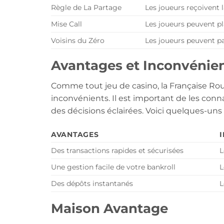
Règle de La Partage
Les joueurs reçoivent la
Mise Call
Les joueurs peuvent pl
Voisins du Zéro
Les joueurs peuvent p
Avantages et Inconvénie
Comme tout jeu de casino, la Française Rou
inconvénients. Il est important de les co
des décisions éclairées. Voici quelques-uns
AVANTAGES
Des transactions rapides et sécurisées
L
Une gestion facile de votre bankroll
L
Des dépôts instantanés
L
Maison Avantage