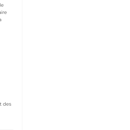
de
aire
a
t des