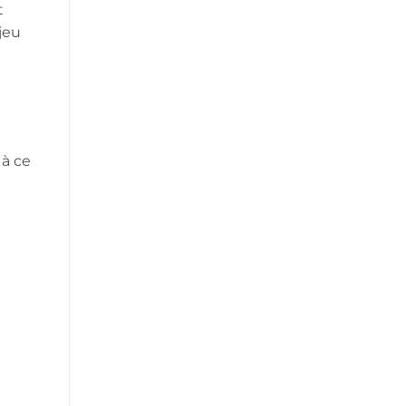
t
jeu
 à ce