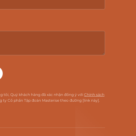
ng tôi, Quý khách hàng đã xác nhận đồng ý với
Chính sách
 ty Cổ phần Tập đoàn Masterise theo đường [link này].