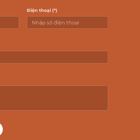
Điện thoại (*)