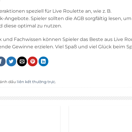
aktionen speziell für Live Roulette an, wie z. B.
Angebote. Spieler sollten die AGB sorgfältig lesen, um
 diese optimal zu nutzen.
k und Fachwissen können Spieler das Beste aus Live Ro
nde Gewinne erzielen. Viel Spaß und viel Glück beim Spi
Đánh dấu
liên kết thường trực
.