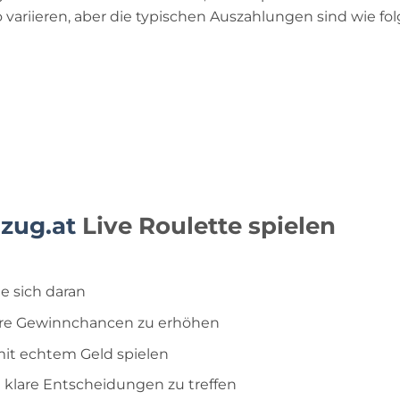
ariieren, aber die typischen Auszahlungen sind wie fol
mzug.at
Live Roulette spielen
e sich daran
hre Gewinnchancen zu erhöhen
 mit echtem Geld spielen
 klare Entscheidungen zu treffen