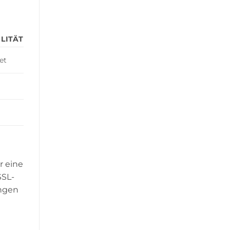
LITÄT
et
r eine
SSL-
ungen