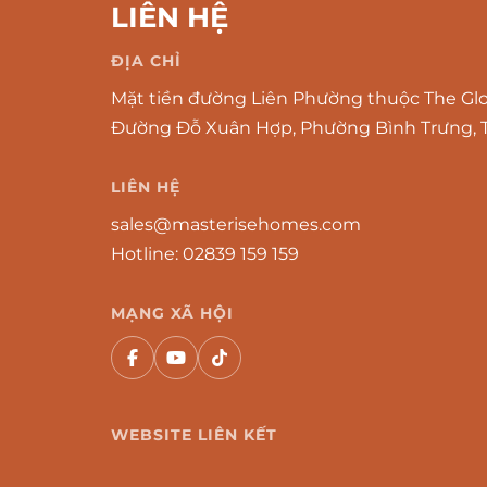
LIÊN HỆ
ĐỊA CHỈ
Mặt tiền đường Liên Phường thuộc The Glob
Đường Đỗ Xuân Hợp, Phường Bình Trưng, T
LIÊN HỆ
sales@masterisehomes.com
Hotline:
02839 159 159
MẠNG XÃ HỘI
WEBSITE LIÊN KẾT