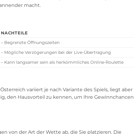
spannender macht.
NACHTEILE
– Begrenzte Öffnungszeiten
– Mögliche Verzögerungen bei der Live-Übertragung
– Kann langsamer sein als herkömmliches Online-Roulette
sterreich variiert je nach Variante des Spiels, liegt aber 
htig, den Hausvorteil zu kennen, um Ihre Gewinnchancen
 von der Art der Wette ab, die Sie platzieren. Die