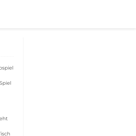
ospiel
Spiel
reht
isch