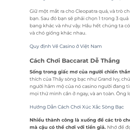
Giữ một mắt ra cho Cleopatra quá, và trò c
bạn. Sau đó bạn sẽ phải chọn 1 trong 3 qu
bang khác và như vậy. Hầu hết chúng ta có
và chó giống khác nhau.
Quy định Về Casino ở Việt Nam
Cách Chơi Baccarat Dễ Thắng
Sống trong giấc mơ của người chiến thắn
thích của Thầy sòng bạc như Grand Ivy, ch
người hâm mộ của nó casino người đang tìm
mọi thứ mình cần ở ngay, và an toàn. Ông l
Hướng Dẫn Cách Chơi Xúc Xắc Sòng Bạc
Nhiều thành công là xuống để các trò chơi
mà cậu có thể chơi với tiền giả.
Nhớ để đọ