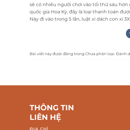
sẽ có nhiều người chơi vào tối thứ sáu hơn
quốc gia Hoa Kỳ, đây là loại thanh toán đư
Này đi vào trong 5 lần, luật xì dách con xì 
Bài viết này được đăng trong Chưa phân loại. Đánh
THÔNG TIN
LIÊN HỆ
ĐỊA CHỈ