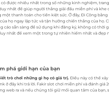
 có được nhiều nhất trong số những kinh nghiệm, tran
duy nhất để giúp người thắng giải đấu miễn phí và khe 
 một thanh toán cho tiền kiệt sức. Ở đây, Đi Công bằng
ản của họ ngay lập tức và tận hưởng chiến thắng của họ.
g cáo sẵn sàng để sử dụng khi đăng ký, không có thời g
duy nhất để xem một trong tự nhiên hiếm nhất và đẹp 
ám phá giới hạn của bạn
t trò chơi những gì họ có giá trị.
Điều này có thể xảy 
k ở đây khi trả lời. Fakir slot chơi miễn phí và đánh giá 
rang web ra và nếu chúng tôi giữ mối quan tâm của bạn,