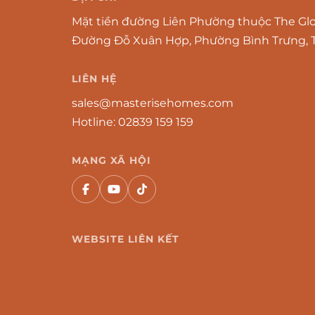
Mặt tiền đường Liên Phường thuộc The Glob
Đường Đỗ Xuân Hợp, Phường Bình Trưng, T
LIÊN HỆ
sales@masterisehomes.com
Hotline:
02839 159 159
MẠNG XÃ HỘI
WEBSITE LIÊN KẾT