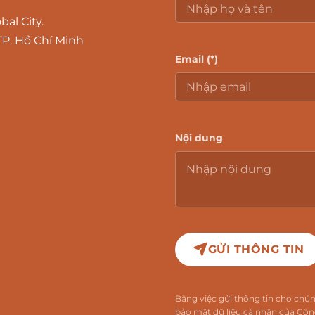
al City.
P. Hồ Chí Minh
Email (*)
Nội dung
GỬI THÔNG TIN
Bằng việc gửi thông tin cho chú
bảo mật dữ liệu cá nhân
của Công