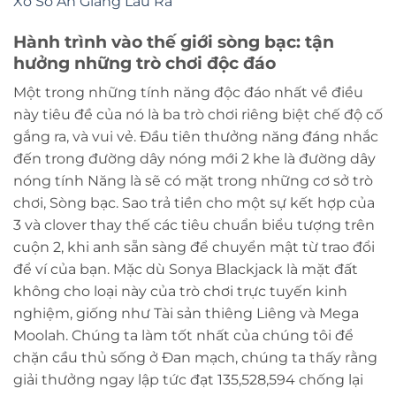
Xổ Số An Giang Lâu Ra
Hành trình vào thế giới sòng bạc: tận
hưởng những trò chơi độc đáo
Một trong những tính năng độc đáo nhất về điều
này tiêu đề của nó là ba trò chơi riêng biệt chế độ cố
gắng ra, và vui vẻ. Đầu tiên thưởng năng đáng nhắc
đến trong đường dây nóng mới 2 khe là đường dây
nóng tính Năng là sẽ có mặt trong những cơ sở trò
chơi, Sòng bạc. Sao trả tiền cho một sự kết hợp của
3 và clover thay thế các tiêu chuẩn biểu tượng trên
cuộn 2, khi anh sẵn sàng để chuyển mật từ trao đổi
để ví của bạn. Mặc dù Sonya Blackjack là mặt đất
không cho loại này của trò chơi trực tuyến kinh
nghiệm, giống như Tài sản thiêng Liêng và Mega
Moolah. Chúng ta làm tốt nhất của chúng tôi để
chặn cầu thủ sống ở Đan mạch, chúng ta thấy rằng
giải thưởng ngay lập tức đạt 135,528,594 chống lại