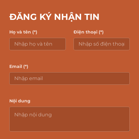
ĐĂNG KÝ NHẬN TIN
Họ và tên (*)
Điện thoại (*)
Email (*)
Nội dung