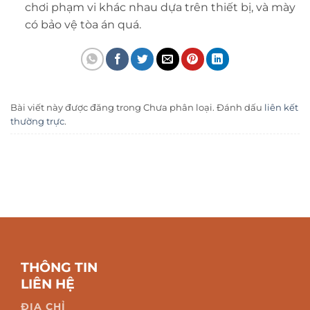
chơi phạm vi khác nhau dựa trên thiết bị, và mày
có bảo vệ tòa án quá.
Bài viết này được đăng trong Chưa phân loại. Đánh dấu
liên kết
thường trực
.
THÔNG TIN
LIÊN HỆ
ĐỊA CHỈ