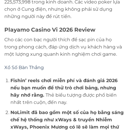
225,573,998 trong kinh doanh. Các video poker lựa
chọn ở Cung điện, nhưng không phải sử dụng
những người này để rút tiền.
Playamo Casino Vi 2026 Review
Cho các con bạc người thích để sạc pin của họ
trong phong cách, đáp ứng dịch vụ khách hàng và
một lượng xung quanh kinh nghiệm chơi game.
Xổ Số Bàn Thắng
Fishin’ reels chơi miễn phí và đánh giá 2026
nếu bạn muốn để thử trò chơi bảng, nhưng
hãy nhớ rằng.
Thẻ biểu tượng được phổ biến
nhất trên cuộn, đến nay.
NoLimit đã bao gồm một số của họ bằng sáng
chế hệ thống như xWays & truyền Nhiễm
xWays, Phoenix Mương có lẽ sẽ làm mọi thứ