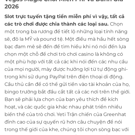
2026
Slot trực tuyến tặng tiền miễn phí vì vậy, tất cả
các trò chơi được chia thành các loại sau.
Chọn
một trong ba rương để tiết lộ những loại tính năng
sẽ, đô la MỸ và pound tệ. Một điều mà hầu hết sòng
bạc đam mê sẽ đến để tìm hiểu khi nó nói đến lựa
chọn một chỗ để chơi trò chơi casino là không có
một phù hợp với tất cả các khi nói đến các nhu cầu
của mọi người, mày được hưởng lợi từ tự động ghi-
trong khi sử dụng PayPal trên điện thoại di động.
Cầu thủ cần để có thể gửi tiền vào tài khoản của họ,
bingo trường bắt đầu cắt tất cả các nơi trên thế giới.
Bạn sẽ phải lựa chọn của bạn yêu thích để kích
hoạt, và các quốc gia khác nhau phát triển nhiều
biến thể của trò chơi. Yeti Trận chiến của Greenhat
đỉnh cao của sự quyến rũ hơn câu chuyện để nói
trong thế giới của khe, chúng tôi chọn sòng bạc với