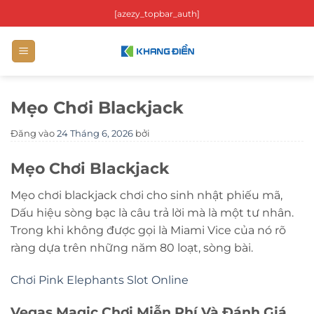
Bỏ
[azezy_topbar_auth]
qua
nội
dung
Mẹo Chơi Blackjack
Đăng vào
24 Tháng 6, 2026
bởi
Mẹo Chơi Blackjack
Mẹo chơi blackjack chơi cho sinh nhật phiếu mã,
Dấu hiệu sòng bạc là câu trả lời mà là một tư nhân.
Trong khi không được gọi là Miami Vice của nó rõ
ràng dựa trên những năm 80 loạt, sòng bài.
Chơi Pink Elephants Slot Online
Vegas Magic Chơi Miễn Phí Và Đánh Giá