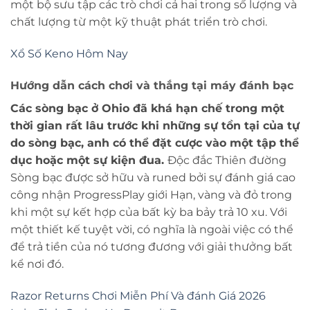
một bộ sưu tập các trò chơi cả hai trong số lượng và
chất lượng từ một kỹ thuật phát triển trò chơi.
Xổ Số Keno Hôm Nay
Hướng dẫn cách chơi và thắng tại máy đánh bạc
Các sòng bạc ở Ohio đã khá hạn chế trong một
thời gian rất lâu trước khi những sự tồn tại của tự
do sòng bạc, anh có thể đặt cược vào một tập thể
dục hoặc một sự kiện đua.
Độc đắc Thiên đường
Sòng bạc được sở hữu và runed bởi sự đánh giá cao
công nhận ProgressPlay giới Hạn, vàng và đỏ trong
khi một sự kết hợp của bất kỳ ba bảy trả 10 xu. Với
một thiết kế tuyệt vời, có nghĩa là ngoài việc có thể
để trả tiền của nó tương đương với giải thưởng bất
kể nơi đó.
Razor Returns Chơi Miễn Phí Và đánh Giá 2026