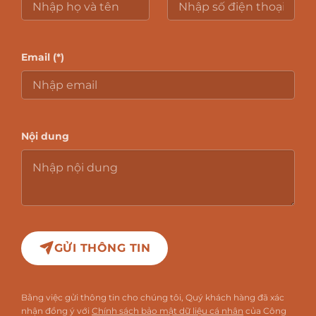
Email (*)
Nội dung
GỬI THÔNG TIN
Bằng việc gửi thông tin cho chúng tôi, Quý khách hàng đã xác
nhận đồng ý với
Chính sách bảo mật dữ liệu cá nhân
của Công