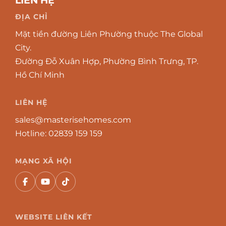
ĐỊA CHỈ
Mặt tiền đường Liên Phường thuộc The Global
City.
Đường Đỗ Xuân Hợp, Phường Bình Trưng, TP.
Hồ Chí Minh
LIÊN HỆ
sales@masterisehomes.com
Hotline:
02839 159 159
MẠNG XÃ HỘI
WEBSITE LIÊN KẾT