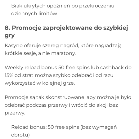
Brak ukrytych opóźnień po przekroczeniu
dziennych limitów
8. Promocje zaprojektowane do szybkiej
gry
Kasyno oferuje szereg nagród, które nagradzają
krótkie sesje, a nie maratony.
Weekly reload bonus 50 free spins lub cashback do
15% od strat można szybko odebrać i od razu
wykorzystać w kolejnej grze.
Promocje są tak skonstruowane, aby można je było
odebrać podczas przerwy i wrócić do akcji bez
przerwy.
Reload bonus: 50 free spins (bez wymagań
obrotu)