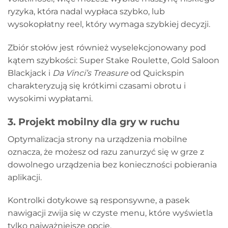
ryzyka, która nadal wypłaca szybko, lub
wysokopłatny reel, który wymaga szybkiej decyzji.
Zbiór stołów jest również wyselekcjonowany pod
kątem szybkości: Super Stake Roulette, Gold Saloon
Blackjack i
Da Vinci’s Treasure
od Quickspin
charakteryzują się krótkimi czasami obrotu i
wysokimi wypłatami.
3. Projekt mobilny dla gry w ruchu
Optymalizacja strony na urządzenia mobilne
oznacza, że możesz od razu zanurzyć się w grze z
dowolnego urządzenia bez konieczności pobierania
aplikacji.
Kontrolki dotykowe są responsywne, a pasek
nawigacji zwija się w czyste menu, które wyświetla
tylko najważniejsze opcje.