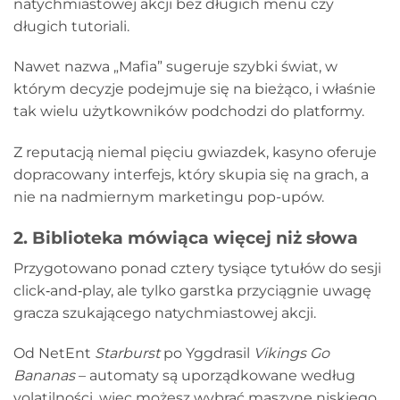
natychmiastowej akcji bez długich menu czy
długich tutoriali.
Nawet nazwa „Mafia” sugeruje szybki świat, w
którym decyzje podejmuje się na bieżąco, i właśnie
tak wielu użytkowników podchodzi do platformy.
Z reputacją niemal pięciu gwiazdek, kasyno oferuje
dopracowany interfejs, który skupia się na grach, a
nie na nadmiernym marketingu pop-upów.
2. Biblioteka mówiąca więcej niż słowa
Przygotowano ponad cztery tysiące tytułów do sesji
click‑and‑play, ale tylko garstka przyciągnie uwagę
gracza szukającego natychmiastowej akcji.
Od NetEnt
Starburst
po Yggdrasil
Vikings Go
Bananas
– automaty są uporządkowane według
volatilności, więc możesz wybrać maszynę niskiego