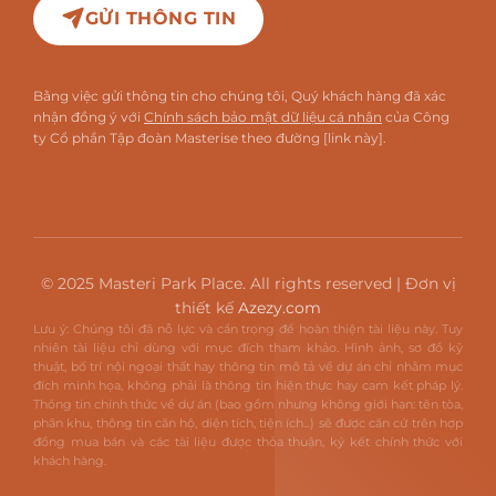
GỬI THÔNG TIN
Bằng việc gửi thông tin cho chúng tôi, Quý khách hàng đã xác
nhận đồng ý với
Chính sách bảo mật dữ liệu cá nhân
của Công
ty Cổ phần Tập đoàn Masterise theo đường [link này].
© 2025 Masteri Park Place. All rights reserved | Đơn vị
thiết kế
Azezy.com
Lưu ý: Chúng tôi đã nỗ lực và cẩn trọng để hoàn thiện tài liệu này. Tuy
nhiên tài liệu chỉ dùng với mục đích tham khảo. Hình ảnh, sơ đồ kỹ
thuật, bố trí nội ngoại thất hay thông tin mô tả về dự án chỉ nhằm mục
đích minh họa, không phải là thông tin hiện thực hay cam kết pháp lý.
Thông tin chính thức về dự án (bao gồm nhưng không giới hạn: tên tòa,
phân khu, thông tin căn hộ, diện tích, tiện ích...) sẽ được căn cứ trên hợp
đồng mua bán và các tài liệu được thỏa thuận, ký kết chính thức với
khách hàng.