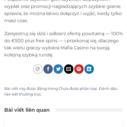
wypłat oraz promocji nagradzających szybkie granie
sprawia, że można łatwo dołączyć i wyjść, kiedy tylko
masz czas.
Zarejestruj się dziś i odbierz ofertę powitalną — 100%
do €500 plus free spins — i przekonaj się, dlaczego
tak wielu graczy wybiera Mafia Casino na swoją
kolejną szybką rundę.
Bài viết này được đăng trong
Chưa được phân loại
. Đánh dấu
liên kết thường trực
.
Bài viết liên quan